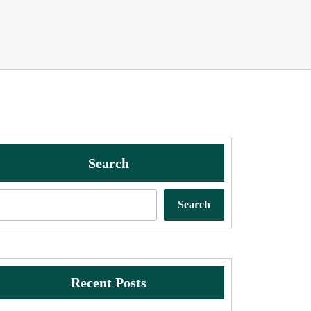
Search
Search
Recent Posts