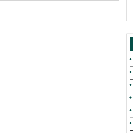
Terkini