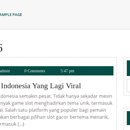
AMPLE PAGE
6
y
admin
admin
0 Comments
5:47 pm
Game
Indonesia Yang Lagi Viral
Slot
Bertema
anyak game slot menghadirkan tema unik, termasuk
l. Salah satu platform yang populer bagi pemain
Indonesia
kan berbagai pilihan slot gacor bertema menarik,
Yang
rmasuk {...}