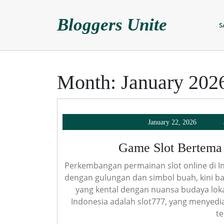
Skip
to
Bloggers Unite
S
content
Month:
January 202
Januar
January 22, 2026
22,
2026
Game Slot Bertema 
Perkembangan permainan slot online di Indonesia semakin pesat. Tidak hanya sekadar mesin
dengan gulungan dan simbol buah, kini b
yang kental dengan nuansa budaya loka
Indonesia adalah slot777, yang menyedia
te