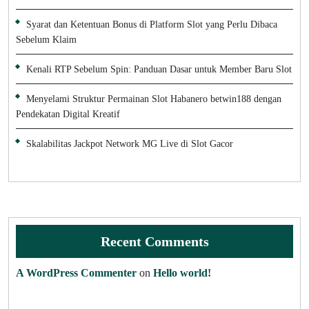
Syarat dan Ketentuan Bonus di Platform Slot yang Perlu Dibaca
Sebelum Klaim
Kenali RTP Sebelum Spin: Panduan Dasar untuk Member Baru Slot
Menyelami Struktur Permainan Slot Habanero betwin188 dengan
Pendekatan Digital Kreatif
Skalabilitas Jackpot Network MG Live di Slot Gacor
Recent Comments
A WordPress Commenter
on
Hello world!