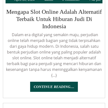
28,
2024
Mengapa Slot Online Adalah Alternatif
Terbaik Untuk Hiburan Judi Di
Mengapa
Indonesia
Slot
Dalam era digital yang semakin maju, perjudian
Online
online telah menjadi bagian yang tidak terpisahkan
dari gaya hidup modern. Di Indonesia, salah satu
Adalah
bentuk perjudian online yang paling populer adalah
Alternatif
slot online. Slot online telah menjadi alternatif
Terbaik
terbaik bagi para penjudi yang mencari hiburan dan
Untuk
kesenangan tanpa harus meninggalkan kenyamanan
{...}
Hiburan
Judi
CONTINUE
CONTINUE READING....
Di
READING....
Indonesia