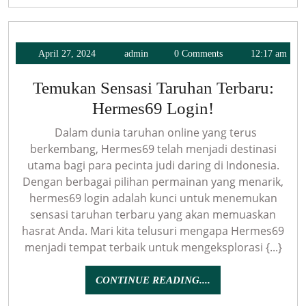
April
admin
April 27, 2024
admin
0 Comments
12:17 am
27,
2024
Temukan Sensasi Taruhan Terbaru:
Temukan
Hermes69 Login!
Sensasi
Dalam dunia taruhan online yang terus
Taruhan
berkembang, Hermes69 telah menjadi destinasi
utama bagi para pecinta judi daring di Indonesia.
Terbaru:
Dengan berbagai pilihan permainan yang menarik,
Hermes69
hermes69 login adalah kunci untuk menemukan
Login!
sensasi taruhan terbaru yang akan memuaskan
hasrat Anda. Mari kita telusuri mengapa Hermes69
menjadi tempat terbaik untuk mengeksplorasi {...}
CONTINUE
CONTINUE READING....
READING....