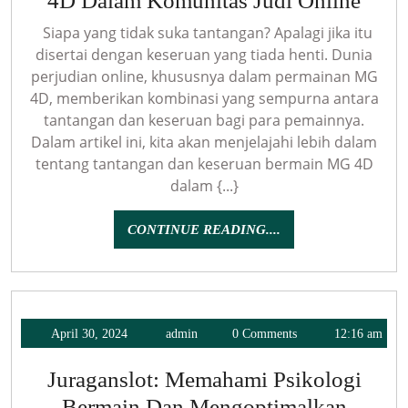
4D Dalam Komunitas Judi Online
Dan
Siapa yang tidak suka tantangan? Apalagi jika itu
Kese
disertai dengan keseruan yang tiada henti. Dunia
perjudian online, khususnya dalam permainan MG
Berm
4D, memberikan kombinasi yang sempurna antara
MG
tantangan dan keseruan bagi para pemainnya.
4D
Dalam artikel ini, kita akan menjelajahi lebih dalam
Dala
tentang tantangan dan keseruan bermain MG 4D
dalam {...}
Komu
Judi
CONTINUE
CONTINUE READING....
Onli
READING....
April
admin
April 30, 2024
admin
0 Comments
12:16 am
30,
2024
Juraganslot: Memahami Psikologi
Bermain Dan Mengoptimalkan