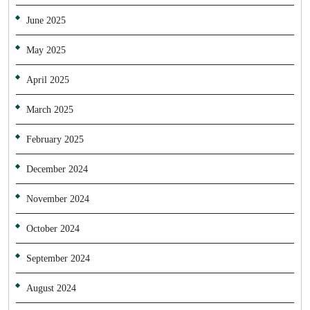
June 2025
May 2025
April 2025
March 2025
February 2025
December 2024
November 2024
October 2024
September 2024
August 2024