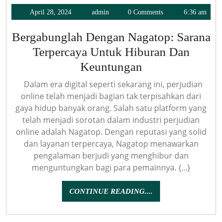
April
admin
April 28, 2024
admin
0 Comments
6:36 am
28,
2024
Bergabunglah Dengan Nagatop: Sarana
Terpercaya Untuk Hiburan Dan
Bergabunglah
Keuntungan
Dengan
Dalam era digital seperti sekarang ini, perjudian
Nagatop:
online telah menjadi bagian tak terpisahkan dari
gaya hidup banyak orang. Salah satu platform yang
Sarana
telah menjadi sorotan dalam industri perjudian
Terpercaya
online adalah Nagatop. Dengan reputasi yang solid
Untuk
dan layanan terpercaya, Nagatop menawarkan
Hiburan
pengalaman berjudi yang menghibur dan
menguntungkan bagi para pemainnya. {...}
Dan
Keuntungan
CONTINUE
CONTINUE READING....
READING....