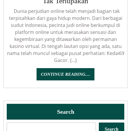
Kedai69
Tak Terlupakan
Gacor:
Dunia perjudian online telah menjadi bagian tak
Menyatukan
terpisahkan dari gaya hidup modern. Dari berbagai
sudut Indonesia, pecinta judi online berkumpul di
Pecinta
platform online untuk merasakan sensasi dan
Judi
kegembiraan yang ditawarkan oleh permainan
Online
kasino virtual. Di tengah lautan opsi yang ada, satu
Untuk
nama telah muncul sebagai pusat perhatian: Kedai69
Gacor. {...}
Pengalaman
Yang
CONTINUE
CONTINUE READING....
Tak
READING....
Terlupakan
Search
Search