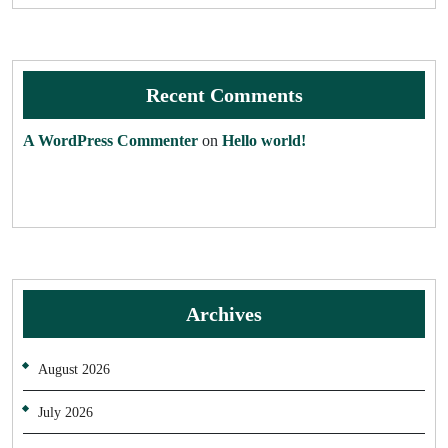
Recent Comments
A WordPress Commenter
on
Hello world!
Archives
August 2026
July 2026