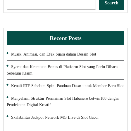
Search
Recent Posts
Musik, Animasi, dan Efek Suara dalam Desain Slot
Syarat dan Ketentuan Bonus di Platform Slot yang Perlu Dibaca
Sebelum Klaim
Kenali RTP Sebelum Spin: Panduan Dasar untuk Member Baru Slot
Menyelami Struktur Permainan Slot Habanero betwin188 dengan
Pendekatan Digital Kreatif
Skalabilitas Jackpot Network MG Live di Slot Gacor