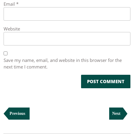
Email
*
Website
Save my name, email, and website in this browser for the
next time I comment.
Post
Previous
Next
Previous
Next
navigation
Post
Post