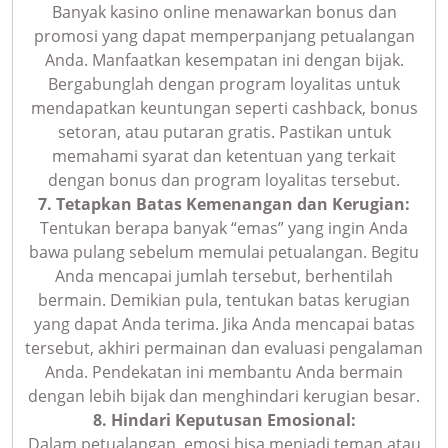
Banyak kasino online menawarkan bonus dan
promosi yang dapat memperpanjang petualangan
Anda. Manfaatkan kesempatan ini dengan bijak.
Bergabunglah dengan program loyalitas untuk
mendapatkan keuntungan seperti cashback, bonus
setoran, atau putaran gratis. Pastikan untuk
memahami syarat dan ketentuan yang terkait
dengan bonus dan program loyalitas tersebut.
7. Tetapkan Batas Kemenangan dan Kerugian:
Tentukan berapa banyak “emas” yang ingin Anda
bawa pulang sebelum memulai petualangan. Begitu
Anda mencapai jumlah tersebut, berhentilah
bermain. Demikian pula, tentukan batas kerugian
yang dapat Anda terima. Jika Anda mencapai batas
tersebut, akhiri permainan dan evaluasi pengalaman
Anda. Pendekatan ini membantu Anda bermain
dengan lebih bijak dan menghindari kerugian besar.
8. Hindari Keputusan Emosional:
Dalam petualangan, emosi bisa menjadi teman atau