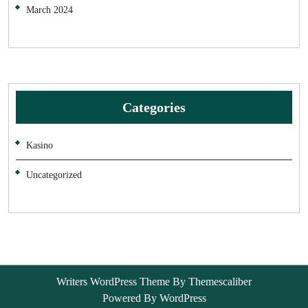
March 2024
Categories
Kasino
Uncategorized
Writers WordPress Theme
By Themescaliber
Powered By WordPress