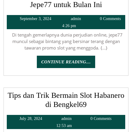
Jepe77 untuk Bulan Ini
September
admin
September 3, 2024
admin
0 Comments
3,
4:26 pm
2024
Di tengah gemerlapnya dunia perjudian online, jepe77
muncul sebagai bintang yang bersinar terang dengan
tawaran promo slot yang menggoda. {...}
CONTINUE
CONTINUE READING....
READING....
Tips dan Trik Bermain Slot Habanero
di Bengkel69
July
admin
July 28, 2024
admin
0 Comments
28,
12:53 am
2024