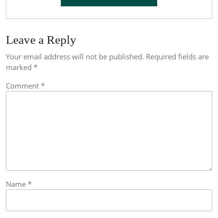
READING....
Leave a Reply
Your email address will not be published.
Required fields are
marked
*
Comment
*
Name
*