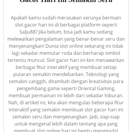
Apakah kamu sudah merasakan serunya bermain
slot gacor hari ini di berbagai platform seperti
Salju88? Jika belum, bisa jadi kamu sedang
melewatkan pengalaman yang benar-benar seru dan
menyenangkan! Dunia slot online sekarang ini tidak
lagi sekadar memutar roda dan berharap simbol
tertentu muncul. Slot gacor hari ini kini menawarkan
berbagai fitur interaktif yang membuat setiap
putaran semakin mendebarkan. Teknologi yang
semakin canggih, ditambah dengan kreativitas para
pengembang game seperti Oriental Gaming,
membuat permainan ini lebih dari sekadar hiburan.
Nah, di artikel ini, kita akan mengulas beberapa fitur
interaktif yang semakin membuat slot gacor hari ini
semakin seru dan menyenangkan. Jadi, siap-siap
untuk mengenal lebih dalam tentang apa yang
membuat slot online hari ini begitu menggoda!