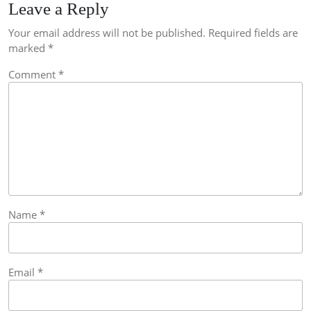
Leave a Reply
Your email address will not be published.
Required fields are
marked
*
Comment
*
Name
*
Email
*