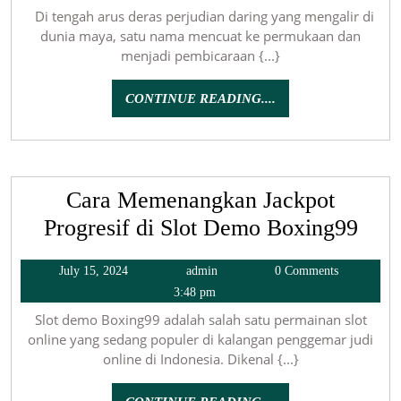
2024
Di tengah arus deras perjudian daring yang mengalir di
dunia maya, satu nama mencuat ke permukaan dan
menjadi pembicaraan {...}
CONTINUE
CONTINUE READING....
READING....
Cara Memenangkan Jackpot
Progresif di Slot Demo Boxing99
July
admin
July 15, 2024
admin
0 Comments
15,
3:48 pm
2024
Slot demo Boxing99 adalah salah satu permainan slot
online yang sedang populer di kalangan penggemar judi
online di Indonesia. Dikenal {...}
CONTINUE