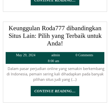
CONTINUE READING....
READING....
Keunggulan Roda777 dibandingkan
Situs Lain: Pilih yang Terbaik untuk
Anda!
May
admin
May 29, 2024
admin
0 Comments
29,
8:00 am
2024
Dalam pasar perjudian online yang semakin berkembang
di Indonesia, pemain sering kali dihadapkan pada banyak
pilihan situs judi yang {...}
CONTINUE
CONTINUE READING....
READING....