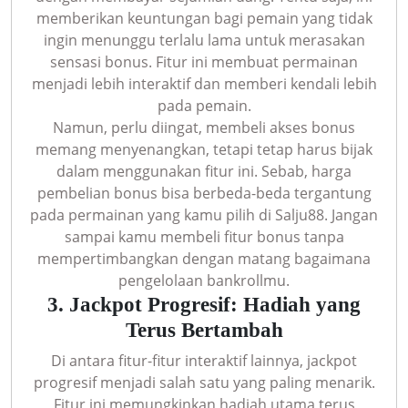
memberikan keuntungan bagi pemain yang tidak
ingin menunggu terlalu lama untuk merasakan
sensasi bonus. Fitur ini membuat permainan
menjadi lebih interaktif dan memberi kendali lebih
pada pemain.
Namun, perlu diingat, membeli akses bonus
memang menyenangkan, tetapi tetap harus bijak
dalam menggunakan fitur ini. Sebab, harga
pembelian bonus bisa berbeda-beda tergantung
pada permainan yang kamu pilih di Salju88. Jangan
sampai kamu membeli fitur bonus tanpa
mempertimbangkan dengan matang bagaimana
pengelolaan bankrollmu.
3. Jackpot Progresif: Hadiah yang
Terus Bertambah
Di antara fitur-fitur interaktif lainnya, jackpot
progresif menjadi salah satu yang paling menarik.
Fitur ini memungkinkan hadiah utama terus