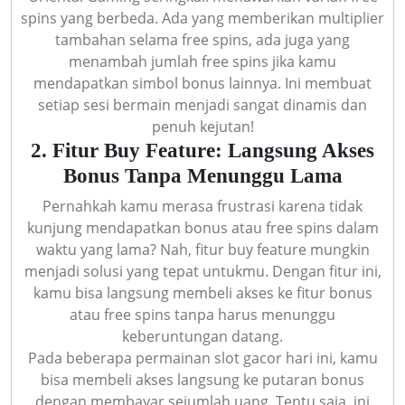
spins yang berbeda. Ada yang memberikan multiplier
tambahan selama free spins, ada juga yang
menambah jumlah free spins jika kamu
mendapatkan simbol bonus lainnya. Ini membuat
setiap sesi bermain menjadi sangat dinamis dan
penuh kejutan!
2. Fitur Buy Feature: Langsung Akses
Bonus Tanpa Menunggu Lama
Pernahkah kamu merasa frustrasi karena tidak
kunjung mendapatkan bonus atau free spins dalam
waktu yang lama? Nah, fitur buy feature mungkin
menjadi solusi yang tepat untukmu. Dengan fitur ini,
kamu bisa langsung membeli akses ke fitur bonus
atau free spins tanpa harus menunggu
keberuntungan datang.
Pada beberapa permainan slot gacor hari ini, kamu
bisa membeli akses langsung ke putaran bonus
dengan membayar sejumlah uang. Tentu saja, ini