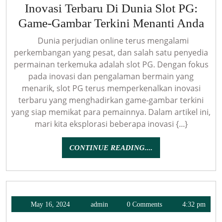
2024
Inovasi Terbaru Di Dunia Slot PG:
Ino
Game-Gambar Terkini Menanti Anda
Ter
Dunia perjudian online terus mengalami
Di
perkembangan yang pesat, dan salah satu penyedia
permainan terkemuka adalah slot PG. Dengan fokus
Dun
pada inovasi dan pengalaman bermain yang
Slo
menarik, slot PG terus memperkenalkan inovasi
PG
terbaru yang menghadirkan game-gambar terkini
Ga
yang siap memikat para pemainnya. Dalam artikel ini,
mari kita eksplorasi beberapa inovasi {...}
Ga
Ter
CONTINUE
CONTINUE READING....
Men
READING....
An
May
admin
May 16, 2024
admin
0 Comments
4:32 pm
16,