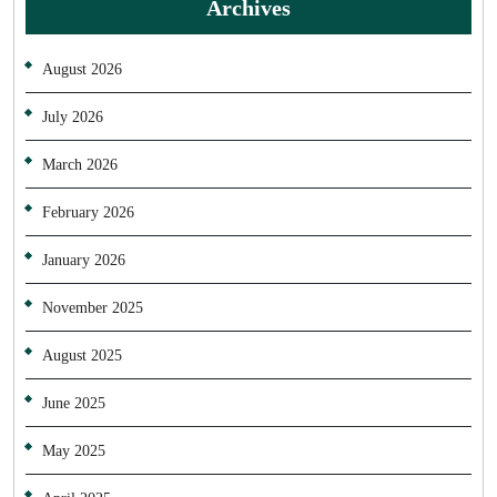
Archives
August 2026
July 2026
March 2026
February 2026
January 2026
November 2025
August 2025
June 2025
May 2025