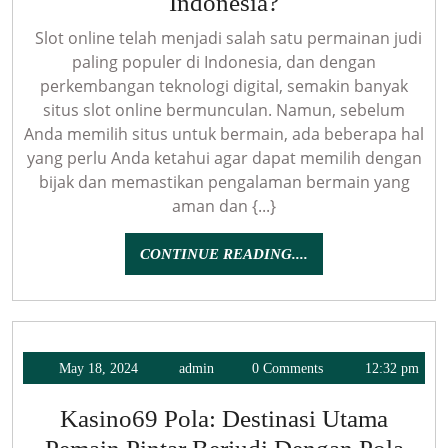
Apa
Indonesia?
Yang
Slot online telah menjadi salah satu permainan judi
Harus
paling populer di Indonesia, dan dengan
perkembangan teknologi digital, semakin banyak
Diketahui
situs slot online bermunculan. Namun, sebelum
Sebelum
Anda memilih situs untuk bermain, ada beberapa hal
Memilih
yang perlu Anda ketahui agar dapat memilih dengan
Situs
bijak dan memastikan pengalaman bermain yang
aman dan {...}
Slot
Online
CONTINUE
CONTINUE READING....
Di
READING....
Indonesia?
May
admin
May 18, 2024
admin
0 Comments
12:32 pm
18,
2024
Kasino69 Pola: Destinasi Utama