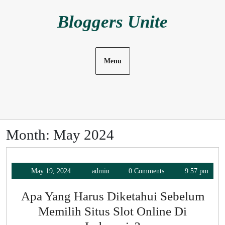
Skip
Bloggers Unite
to
content
Menu
Month:
May 2024
May
admin
May 19, 2024
admin
0 Comments
9:57 pm
19,
2024
Apa Yang Harus Diketahui Sebelum
Memilih Situs Slot Online Di