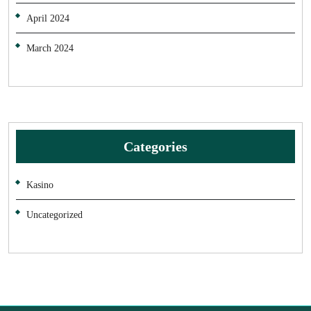
April 2024
March 2024
Categories
Kasino
Uncategorized