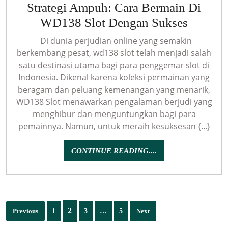
2024
Strategi Ampuh: Cara Bermain Di
Strategi
WD138 Slot Dengan Sukses
Ampuh
Di dunia perjudian online yang semakin
Cara
berkembang pesat, wd138 slot telah menjadi salah
satu destinasi utama bagi para penggemar slot di
Bermai
Indonesia. Dikenal karena koleksi permainan yang
Di
beragam dan peluang kemenangan yang menarik,
WD13
WD138 Slot menawarkan pengalaman berjudi yang
Slot
menghibur dan menguntungkan bagi para
pemainnya. Namun, untuk meraih kesuksesan {...}
Dengan
Sukses
CONTINUE
CONTINUE READING....
READING....
Posts
2
Previous
1
3
…
5
Next
pagination