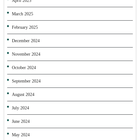
April 2025
March 2025
February 2025
December 2024
November 2024
October 2024
September 2024
August 2024
July 2024
June 2024
May 2024