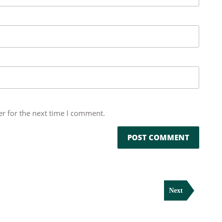
r for the next time I comment.
Next
Next
Post