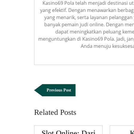
Kasino69 Pola telah menjadi destinasi u
yang efektif. Dengan menawarkan berba
yang menarik, serta layanan pelanggan 
banyak pemain judi online. Dengan meng
dapat meningkatkan peluang keme
menguntungkan di Kasino69 Pola. Jadi, ja
Anda menuju kesuksesa
Post
Previous
Previous Post
navigation
Post
Related Posts
Slot Online: Dari
K