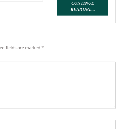
CONTINUE
CONTINUE
READING....
READING....
ed fields are marked
*