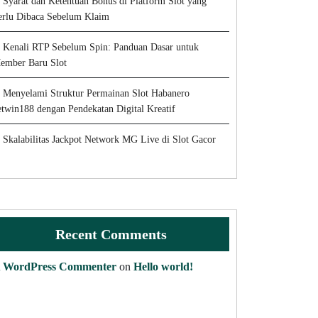
Syarat dan Ketentuan Bonus di Platform Slot yang
erlu Dibaca Sebelum Klaim
Kenali RTP Sebelum Spin: Panduan Dasar untuk
ember Baru Slot
Menyelami Struktur Permainan Slot Habanero
etwin188 dengan Pendekatan Digital Kreatif
Skalabilitas Jackpot Network MG Live di Slot Gacor
Recent Comments
 WordPress Commenter
on
Hello world!