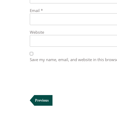
Email
*
Website
Save my name, email, and website in this browse
Post
Previous
Previous
navigation
Post