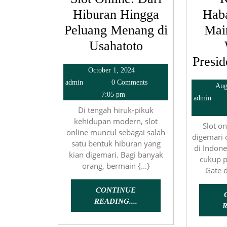
Hiburan Hingga
Haba
Peluang Menang di
Mai
Usahatoto
Presid
October
October 1, 2024
1,
admin
admin
0 Comments
Aug
2024
7:05 pm
ad
admin
Di tengah hiruk-pikuk
kehidupan modern, slot
Slot on
online muncul sebagai salah
digemari 
satu bentuk hiburan yang
di Indone
kian digemari. Bagi banyak
cukup p
orang, bermain {...}
Gate d
CONTINUE
CONTINUE
READING....
R
READING....