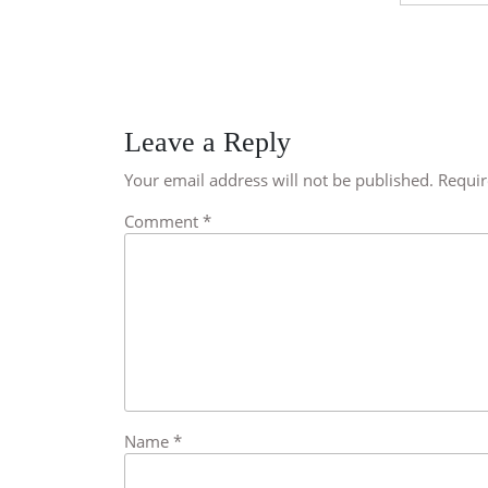
Leave a Reply
Your email address will not be published.
Requir
Comment
*
Name
*