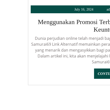
July
July 16, 2024
ad
16,
2024
Menggunakan Promosi Terba
Keunt
Dunia perjudian online telah menjadi bagian tak terpisahkan dari hiburan modern, di mana
Samurai69 Link Alternatif memainkan pe
yang menarik dan mengasyikkan bagi pa
Dalam artikel ini, kita akan menjelaj
Samurai69 
CONTI