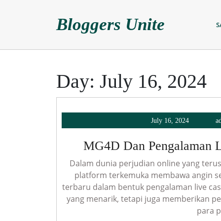
Skip
to
Bloggers Unite
S
content
Day:
July 16, 2024
July
July 16, 2024
a
16,
2024
MG4D Dan Pengalaman Liv
Dalam dunia perjudian online yang terus berkembang, kehadiran mg4d sebagai salah satu
platform terkemuka membawa angin se
terbaru dalam bentuk pengalaman live ca
yang menarik, tetapi juga memberikan pe
para p