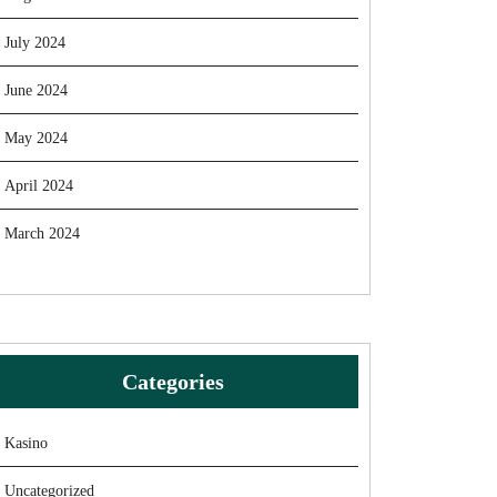
July 2024
June 2024
May 2024
April 2024
March 2024
Categories
Kasino
Uncategorized