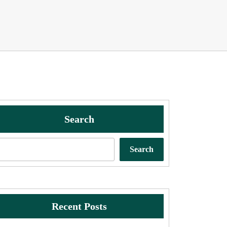
Search
Search
man
Recent Posts