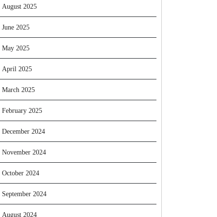
August 2025
June 2025
May 2025
April 2025
March 2025
February 2025
December 2024
November 2024
October 2024
September 2024
August 2024