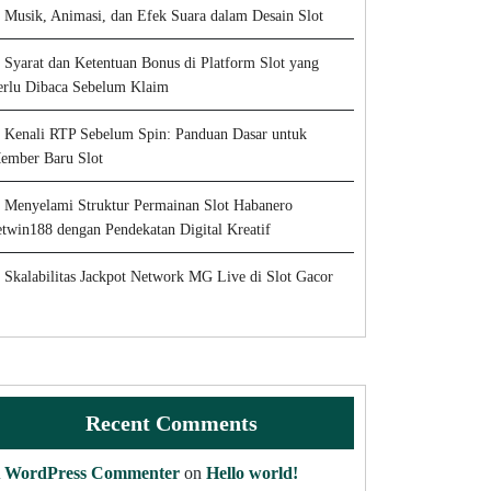
Musik, Animasi, dan Efek Suara dalam Desain Slot
Syarat dan Ketentuan Bonus di Platform Slot yang
erlu Dibaca Sebelum Klaim
Kenali RTP Sebelum Spin: Panduan Dasar untuk
ember Baru Slot
l69:
Menyelami Struktur Permainan Slot Habanero
etwin188 dengan Pendekatan Digital Kreatif
Skalabilitas Jackpot Network MG Live di Slot Gacor
Recent Comments
 WordPress Commenter
on
Hello world!