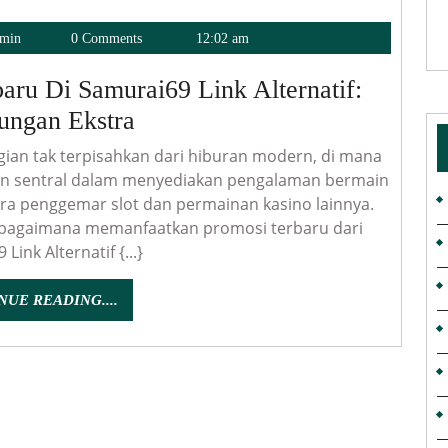
admin
min
0 Comments
12:02 am
ru Di Samurai69 Link Alternatif:
Menggunakan
ungan Ekstra
Promosi
Terbaru
ran sentral dalam menyediakan pengalaman bermain
ra penggemar slot dan permainan kasino lainnya.
Di
ahi bagaimana memanfaatkan promosi terbaru dari
Samurai69
Link Alternatif {...}
Link
CONTINUE
Alternatif:
NUE READING....
READING....
Keuntungan
Ekstra