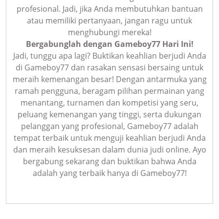
profesional. Jadi, jika Anda membutuhkan bantuan
atau memiliki pertanyaan, jangan ragu untuk
menghubungi mereka!
Bergabunglah dengan Gameboy77 Hari Ini!
Jadi, tunggu apa lagi? Buktikan keahlian berjudi Anda
di Gameboy77 dan rasakan sensasi bersaing untuk
meraih kemenangan besar! Dengan antarmuka yang
ramah pengguna, beragam pilihan permainan yang
menantang, turnamen dan kompetisi yang seru,
peluang kemenangan yang tinggi, serta dukungan
pelanggan yang profesional, Gameboy77 adalah
tempat terbaik untuk menguji keahlian berjudi Anda
dan meraih kesuksesan dalam dunia judi online. Ayo
bergabung sekarang dan buktikan bahwa Anda
adalah yang terbaik hanya di Gameboy77!