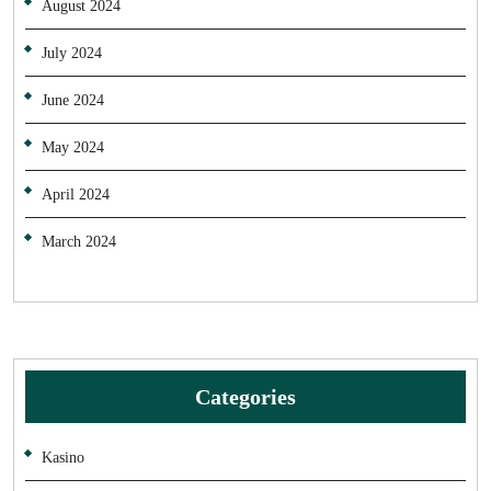
August 2024
July 2024
June 2024
May 2024
April 2024
March 2024
Categories
Kasino