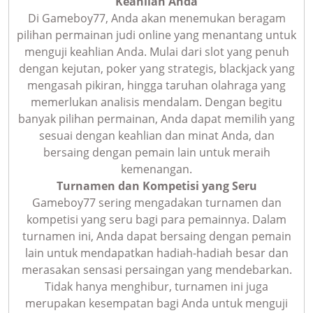
Keahlian Anda
Di Gameboy77, Anda akan menemukan beragam
pilihan permainan judi online yang menantang untuk
menguji keahlian Anda. Mulai dari slot yang penuh
dengan kejutan, poker yang strategis, blackjack yang
mengasah pikiran, hingga taruhan olahraga yang
memerlukan analisis mendalam. Dengan begitu
banyak pilihan permainan, Anda dapat memilih yang
sesuai dengan keahlian dan minat Anda, dan
bersaing dengan pemain lain untuk meraih
kemenangan.
Turnamen dan Kompetisi yang Seru
Gameboy77 sering mengadakan turnamen dan
kompetisi yang seru bagi para pemainnya. Dalam
turnamen ini, Anda dapat bersaing dengan pemain
lain untuk mendapatkan hadiah-hadiah besar dan
merasakan sensasi persaingan yang mendebarkan.
Tidak hanya menghibur, turnamen ini juga
merupakan kesempatan bagi Anda untuk menguji