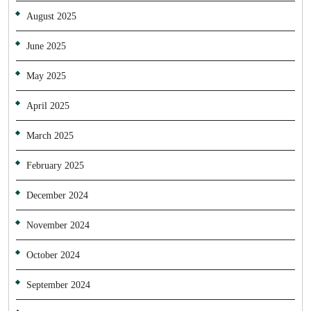
August 2025
June 2025
May 2025
April 2025
March 2025
February 2025
December 2024
November 2024
October 2024
September 2024