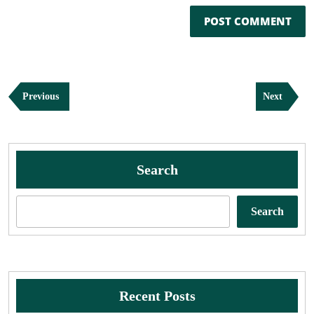
Post
Previous
Next
Previous
Next
navigation
Post
Post
Search
Search
Recent Posts