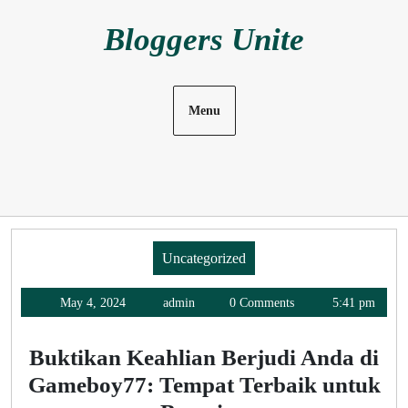
Skip
Bloggers Unite
to
content
Menu
Uncategorized
Category
May
admin
May 4, 2024
admin
0 Comments
5:41 pm
4,
2024
Buktikan Keahlian Berjudi Anda di
Gameboy77: Tempat Terbaik untuk