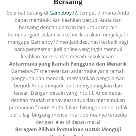
Bersaing
Selamat datang di
Gameboy77
, tempat di mana Anda
dapat membuktikan keahlian berjudi Anda dan
bersaing dengan pemain lain untuk meraih
kemenangan! Dalam artikel ini, kita akan menjelajahi
mengapa Gameboy77 menjadi destinasi terbaik bagi
para penggemar judi online yang ingin menguji
keahlian mereka dan meraih kesuksesan.
Antarmuka yang Ramah Pengguna dan Menarik
Gameboy77 menawarkan antarmuka yang ramah
pengguna dan menarik, memastikan pengalaman
berjudi Anda menjadi lebih menyenangkan dan
lancar. Dengan desain yang intuitif, Anda dapat
dengan mudah menavigasi situs dan menemukan
permainan favorit Anda dalam hitungan detik. Tidak
perlu lagi bingung mencari-cari, semuanya tersedia
dengan jelas di depan mata!
Beragam Pilihan Permainan untuk Menguji