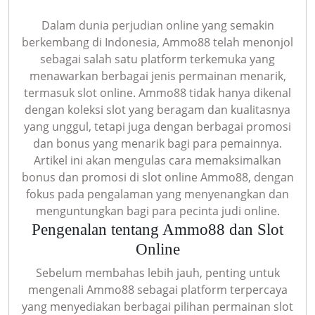
Dalam dunia perjudian online yang semakin
berkembang di Indonesia, Ammo88 telah menonjol
sebagai salah satu platform terkemuka yang
menawarkan berbagai jenis permainan menarik,
termasuk slot online. Ammo88 tidak hanya dikenal
dengan koleksi slot yang beragam dan kualitasnya
yang unggul, tetapi juga dengan berbagai promosi
dan bonus yang menarik bagi para pemainnya.
Artikel ini akan mengulas cara memaksimalkan
bonus dan promosi di slot online Ammo88, dengan
fokus pada pengalaman yang menyenangkan dan
menguntungkan bagi para pecinta judi online.
Pengenalan tentang Ammo88 dan Slot
Online
Sebelum membahas lebih jauh, penting untuk
mengenali Ammo88 sebagai platform terpercaya
yang menyediakan berbagai pilihan permainan slot