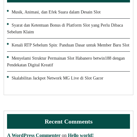
Musik, Animasi, dan Efek Suara dalam Desain Slot
Syarat dan Ketentuan Bonus di Platform Slot yang Perlu Dibaca
Sebelum Klaim
Kenali RTP Sebelum Spin: Panduan Dasar untuk Member Baru Slot
Menyelami Struktur Permainan Slot Habanero betwin188 dengan
Pendekatan Digital Kreatif
Skalabilitas Jackpot Network MG Live di Slot Gacor
Recent Comments
A WordPress Commenter
on
Hello world!