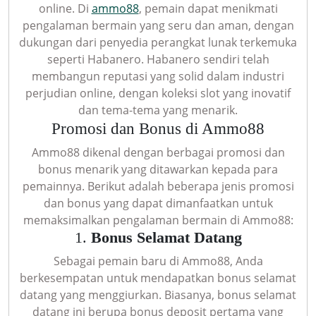
online. Di
ammo88
, pemain dapat menikmati
pengalaman bermain yang seru dan aman, dengan
dukungan dari penyedia perangkat lunak terkemuka
seperti Habanero. Habanero sendiri telah
membangun reputasi yang solid dalam industri
perjudian online, dengan koleksi slot yang inovatif
dan tema-tema yang menarik.
Promosi dan Bonus di Ammo88
Ammo88 dikenal dengan berbagai promosi dan
bonus menarik yang ditawarkan kepada para
pemainnya. Berikut adalah beberapa jenis promosi
dan bonus yang dapat dimanfaatkan untuk
memaksimalkan pengalaman bermain di Ammo88:
1.
Bonus Selamat Datang
Sebagai pemain baru di Ammo88, Anda
berkesempatan untuk mendapatkan bonus selamat
datang yang menggiurkan. Biasanya, bonus selamat
datang ini berupa bonus deposit pertama yang