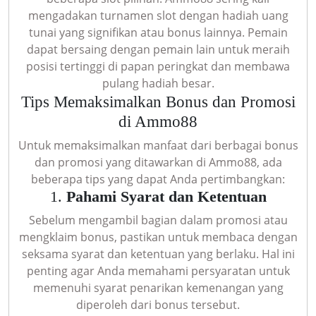
mengadakan turnamen slot dengan hadiah uang
tunai yang signifikan atau bonus lainnya. Pemain
dapat bersaing dengan pemain lain untuk meraih
posisi tertinggi di papan peringkat dan membawa
pulang hadiah besar.
Tips Memaksimalkan Bonus dan Promosi
di Ammo88
Untuk memaksimalkan manfaat dari berbagai bonus
dan promosi yang ditawarkan di Ammo88, ada
beberapa tips yang dapat Anda pertimbangkan:
1.
Pahami Syarat dan Ketentuan
Sebelum mengambil bagian dalam promosi atau
mengklaim bonus, pastikan untuk membaca dengan
seksama syarat dan ketentuan yang berlaku. Hal ini
penting agar Anda memahami persyaratan untuk
memenuhi syarat penarikan kemenangan yang
diperoleh dari bonus tersebut.