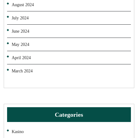
August 2024
July 2024
June 2024
May 2024
April 2024
March 2024
Categories
Kasino