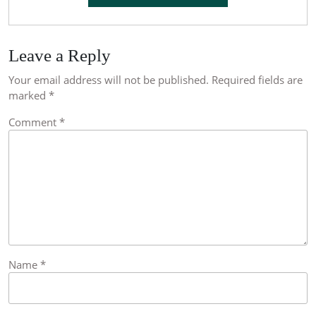
READING....
Leave a Reply
Your email address will not be published.
Required fields are
marked
*
Comment
*
Name
*