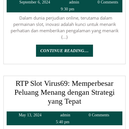
September
admin
September 6, 2024
admin
0 Comments
6,
9:30 pm
2024
Dalam dunia perjudian online, terutama dalam
permainan slot, inovasi adalah kunci untuk menarik
perhatian dan memberikan pengalaman yang menarik
{...}
CONTINUE
CONTINUE READING....
READING....
RTP Slot Virus69: Memperbesar
Peluang Menang dengan Strategi
yang Tepat
May
admin
May 13, 2024
admin
0 Comments
13,
5:40 pm
2024