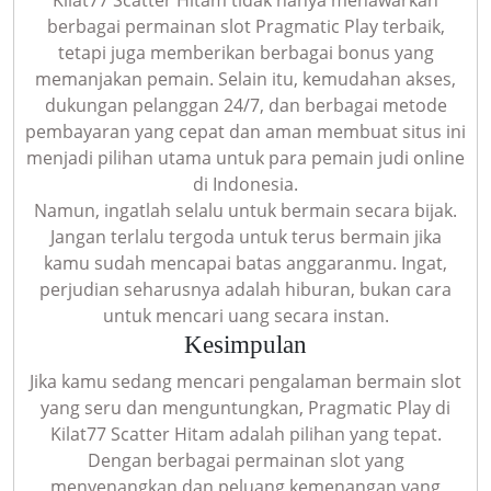
Kilat77 Scatter Hitam tidak hanya menawarkan
berbagai permainan slot Pragmatic Play terbaik,
tetapi juga memberikan berbagai bonus yang
memanjakan pemain. Selain itu, kemudahan akses,
dukungan pelanggan 24/7, dan berbagai metode
pembayaran yang cepat dan aman membuat situs ini
menjadi pilihan utama untuk para pemain judi online
di Indonesia.
Namun, ingatlah selalu untuk bermain secara bijak.
Jangan terlalu tergoda untuk terus bermain jika
kamu sudah mencapai batas anggaranmu. Ingat,
perjudian seharusnya adalah hiburan, bukan cara
untuk mencari uang secara instan.
Kesimpulan
Jika kamu sedang mencari pengalaman bermain slot
yang seru dan menguntungkan, Pragmatic Play di
Kilat77 Scatter Hitam adalah pilihan yang tepat.
Dengan berbagai permainan slot yang
menyenangkan dan peluang kemenangan yang