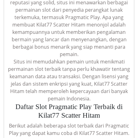
reputasi yang solid, situs ini menawarkan berbagai
permainan slot dari penyedia perangkat lunak
terkemuka, termasuk Pragmatic Play. Apa yang
membuat Kilat77 Scatter Hitam menonjol adalah
kemampuannya untuk memberikan pengalaman
bermain yang lancar dan menyenangkan, dengan
berbagai bonus menarik yang siap menanti para
pemain.
Situs ini memudahkan pemain untuk menikmati
permainan slot terbaik tanpa perlu khawatir tentang
keamanan data atau transaksi. Dengan lisensi yang
jelas dan sistem enkripsi yang kuat, Kilat77 Scatter
Hitam telah memperoleh kepercayaan dari banyak
pemain Indonesia.
Daftar Slot Pragmatic Play Terbaik di
Kilat77 Scatter Hitam
Berikut adalah beberapa slot terbaik dari Pragmatic
Play yang dapat kamu coba di Kilat77 Scatter Hitam.