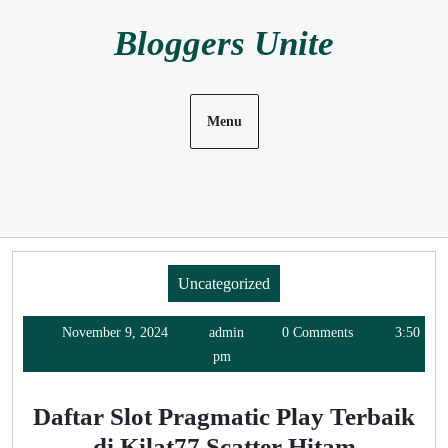
Skip
Bloggers Unite
to
content
Menu
Uncategorized
Category
November
admin
November 9, 2024
admin
0 Comments
3:50
9,
pm
2024
Daftar Slot Pragmatic Play Terbaik
di Kilat77 Scatter Hitam