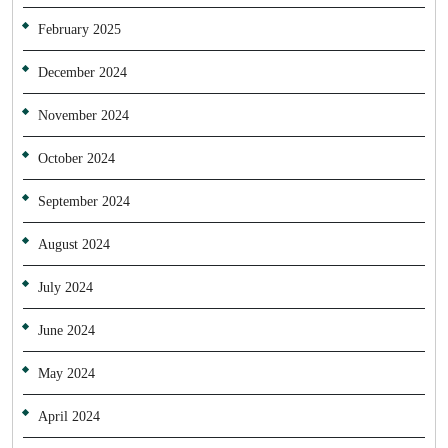
February 2025
December 2024
November 2024
October 2024
September 2024
August 2024
July 2024
June 2024
May 2024
April 2024