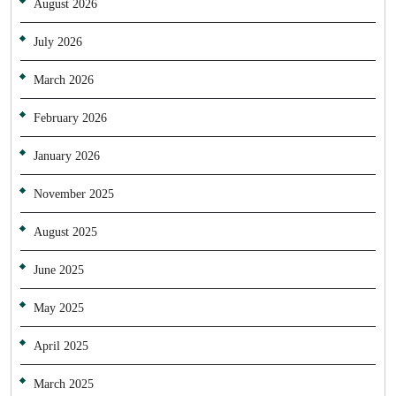
August 2026
July 2026
March 2026
February 2026
January 2026
November 2025
August 2025
June 2025
May 2025
April 2025
March 2025