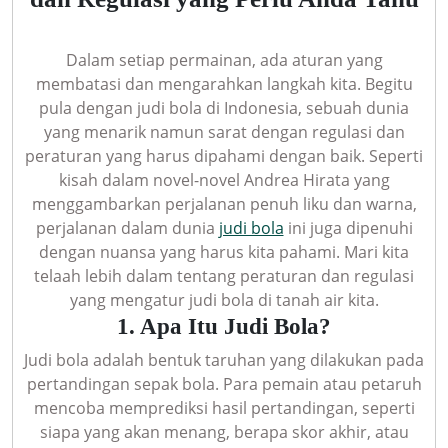
Dalam setiap permainan, ada aturan yang
membatasi dan mengarahkan langkah kita. Begitu
pula dengan judi bola di Indonesia, sebuah dunia
yang menarik namun sarat dengan regulasi dan
peraturan yang harus dipahami dengan baik. Seperti
kisah dalam novel-novel Andrea Hirata yang
menggambarkan perjalanan penuh liku dan warna,
perjalanan dalam dunia
judi bola
ini juga dipenuhi
dengan nuansa yang harus kita pahami. Mari kita
telaah lebih dalam tentang peraturan dan regulasi
yang mengatur judi bola di tanah air kita.
1. Apa Itu Judi Bola?
Judi bola adalah bentuk taruhan yang dilakukan pada
pertandingan sepak bola. Para pemain atau petaruh
mencoba memprediksi hasil pertandingan, seperti
siapa yang akan menang, berapa skor akhir, atau