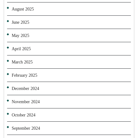
August 2025
June 2025
May 2025
April 2025
March 2025
February 2025
December 2024
November 2024
October 2024
September 2024