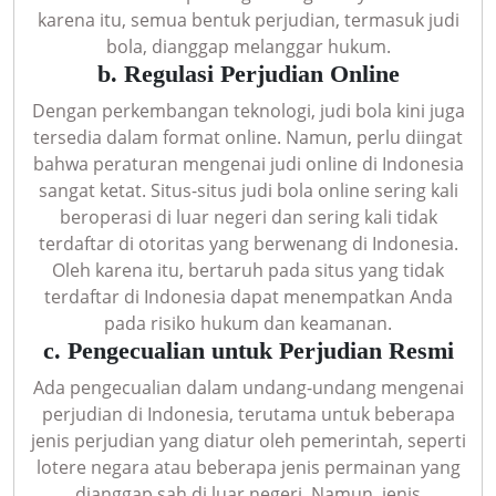
karena itu, semua bentuk perjudian, termasuk judi
bola, dianggap melanggar hukum.
b. Regulasi Perjudian Online
Dengan perkembangan teknologi, judi bola kini juga
tersedia dalam format online. Namun, perlu diingat
bahwa peraturan mengenai judi online di Indonesia
sangat ketat. Situs-situs judi bola online sering kali
beroperasi di luar negeri dan sering kali tidak
terdaftar di otoritas yang berwenang di Indonesia.
Oleh karena itu, bertaruh pada situs yang tidak
terdaftar di Indonesia dapat menempatkan Anda
pada risiko hukum dan keamanan.
c. Pengecualian untuk Perjudian Resmi
Ada pengecualian dalam undang-undang mengenai
perjudian di Indonesia, terutama untuk beberapa
jenis perjudian yang diatur oleh pemerintah, seperti
lotere negara atau beberapa jenis permainan yang
dianggap sah di luar negeri. Namun, jenis