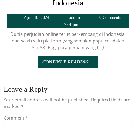
Indonesia
April
admin
April 10, 2024
admin
0 Comments
10,
7:01 pm
2024
Dunia perjudian online terus berkembang di Indonesia,
dan salah satu platform yang semakin populer adalah
Slot88. Bagi para pemain yang {...}
CONTINUE
CONTINUE READING....
READING....
Leave a Reply
Your email address will not be published.
Required fields are
marked
*
Comment
*