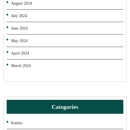
August 2024
July 2024
June 2024
May 2024
April 2024
March 2024
Categories
Kasino