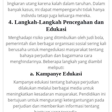
lingkaran utang karena kalah dalam taruhan. Dalam
banyak kasus, ini dapat mempengaruhi tidak hanya
individu tetapi juga keluarga mereka.
4. Langkah-Langkah Pencegahan dan
Edukasi
Menghadapi risiko yang ditimbulkan oleh judi bola,
pemerintah dan berbagai organisasi sosial sering kali
berusaha untuk mengedukasi masyarakat tentang
bahaya perjudian dan bagaimana cara
menghindarinya. Beberapa langkah yang diambil
meliputi:
a. Kampanye Edukasi
Kampanye edukasi tentang bahaya perjudian
dilakukan melalui berbagai media untuk
meningkatkan kesadaran masyarakat. Pendidikan ini
bertujuan untuk mengurangi ketergantungan pada
perjudian dan memberikan informasi tentang