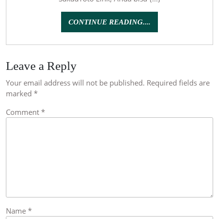
CONTINUE
CONTINUE READING....
READING....
Leave a Reply
Your email address will not be published.
Required fields are
marked
*
Comment
*
Name
*