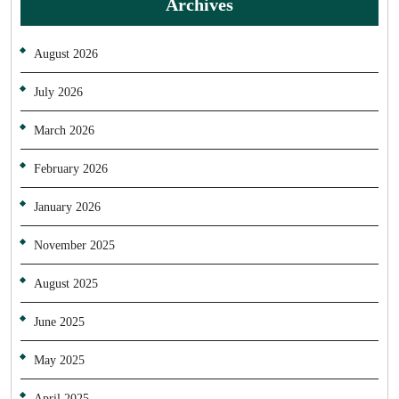
Archives
August 2026
July 2026
March 2026
February 2026
January 2026
November 2025
August 2025
June 2025
May 2025
April 2025