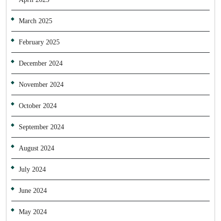
March 2025
February 2025
December 2024
November 2024
October 2024
September 2024
August 2024
July 2024
June 2024
May 2024