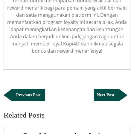
terbaik untuk mendapatkan bonus eksklusif dan
reward menarik bagi para pemain yang aktif bermain
dan setia menggunakan platform ini. Dengan
memanfaatkan program loyalty ini secara bijak, Anda
dapat meningkatkan kesenangan dan keuntungan
Anda dalam berjudi online. Jadi, jangan ragu untuk
menjadi member loyal Kopi4D dan nikmati segala
bonus dan reward menariknya!
Post
Previous
Next
Previous Post
Next Post
navigation
Post
Post
Related Posts