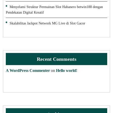
Menyelami Struktur Permainan Slot Habanero betwin188 dengan
Pendekatan Digital Kreatif
Skalabilitas Jackpot Network MG Live di Slot Gacor
Recent Comments
A WordPress Commenter
on
Hello world!