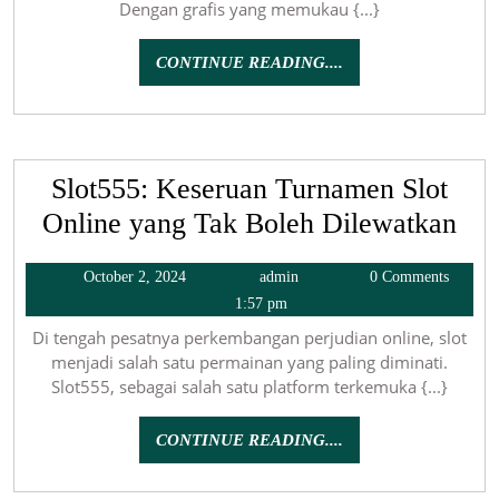
Dengan grafis yang memukau {...}
CONTINUE
CONTINUE READING....
READING....
Slot555: Keseruan Turnamen Slot
Online yang Tak Boleh Dilewatkan
October
admin
October 2, 2024
admin
0 Comments
2,
1:57 pm
2024
Di tengah pesatnya perkembangan perjudian online, slot
menjadi salah satu permainan yang paling diminati.
Slot555, sebagai salah satu platform terkemuka {...}
CONTINUE
CONTINUE READING....
READING....