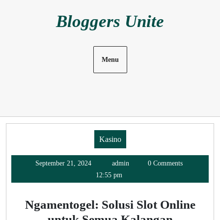
Skip
Bloggers Unite
to
content
Menu
Kasino
Category
September
admin
September 21, 2024
admin
0 Comments
21,
12:55 pm
2024
Ngamentogel: Solusi Slot Online
untuk Semua Kalangan