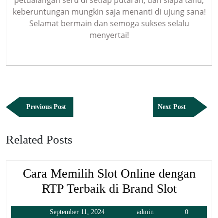
petualangan seru di setiap putaran, dan siapa tahu,
keberuntungan mungkin saja menanti di ujung sana!
Selamat bermain dan semoga sukses selalu
menyertai!
Post
Previous
Next
Previous Post
Next Post
navigation
Post
Post
Related Posts
Cara Memilih Slot Online dengan
RTP Terbaik di Brand Slot
September
admin
September 11, 2024
admin
0