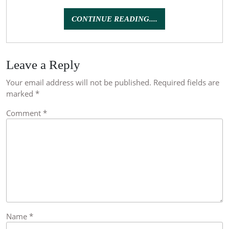
CONTINUE
CONTINUE READING....
READING....
Leave a Reply
Your email address will not be published.
Required fields are
marked
*
Comment
*
Name
*