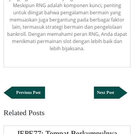
Meskipun RNG adalah komponen kunci, penting
untuk diingat bahwa pengalaman bermain yang
memuaskan juga bergantung pada berbagai faktor
lain, termasuk strategi bermain dan pengelolaan
bankroll. Dengan memahami peran RNG, Anda dapat
menikmati permainan slot dengan lebih baik dan
lebih bijaksana.
Post
Previous
Next
Previous Post
Next Post
navigation
Post
Post
Related Posts
JEPE77: Tempat Berkumpulnya