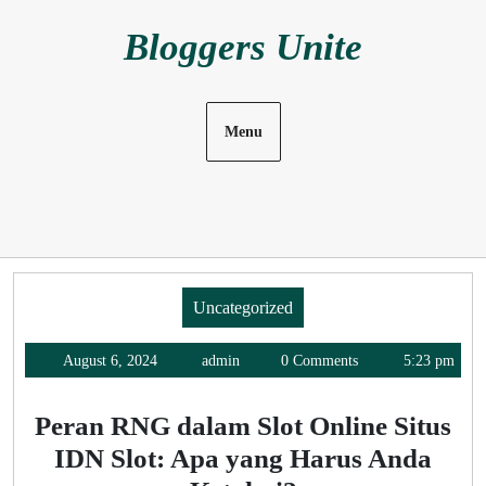
Skip
Bloggers Unite
to
content
Menu
Uncategorized
Category
August
admin
August 6, 2024
admin
0 Comments
5:23 pm
6,
2024
Peran RNG dalam Slot Online Situs
IDN Slot: Apa yang Harus Anda