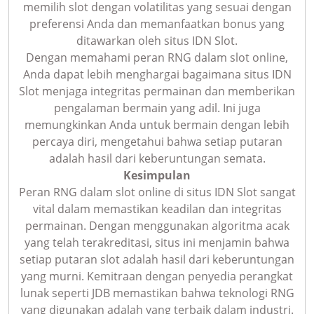
memilih slot dengan volatilitas yang sesuai dengan
preferensi Anda dan memanfaatkan bonus yang
ditawarkan oleh situs IDN Slot.
Dengan memahami peran RNG dalam slot online,
Anda dapat lebih menghargai bagaimana situs IDN
Slot menjaga integritas permainan dan memberikan
pengalaman bermain yang adil. Ini juga
memungkinkan Anda untuk bermain dengan lebih
percaya diri, mengetahui bahwa setiap putaran
adalah hasil dari keberuntungan semata.
Kesimpulan
Peran RNG dalam slot online di situs IDN Slot sangat
vital dalam memastikan keadilan dan integritas
permainan. Dengan menggunakan algoritma acak
yang telah terakreditasi, situs ini menjamin bahwa
setiap putaran slot adalah hasil dari keberuntungan
yang murni. Kemitraan dengan penyedia perangkat
lunak seperti JDB memastikan bahwa teknologi RNG
yang digunakan adalah yang terbaik dalam industri.