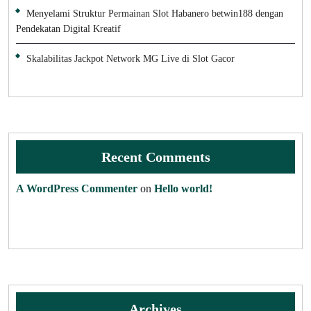
Menyelami Struktur Permainan Slot Habanero betwin188 dengan
Pendekatan Digital Kreatif
Skalabilitas Jackpot Network MG Live di Slot Gacor
Recent Comments
A WordPress Commenter
on
Hello world!
Archives