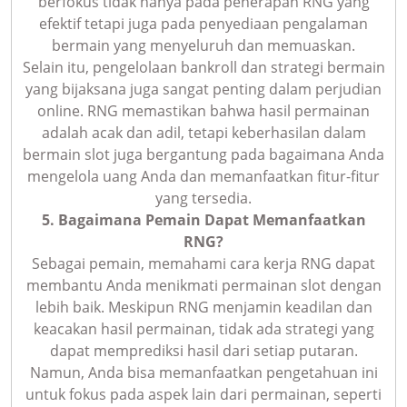
berfokus tidak hanya pada penerapan RNG yang
efektif tetapi juga pada penyediaan pengalaman
bermain yang menyeluruh dan memuaskan.
Selain itu, pengelolaan bankroll dan strategi bermain
yang bijaksana juga sangat penting dalam perjudian
online. RNG memastikan bahwa hasil permainan
adalah acak dan adil, tetapi keberhasilan dalam
bermain slot juga bergantung pada bagaimana Anda
mengelola uang Anda dan memanfaatkan fitur-fitur
yang tersedia.
5. Bagaimana Pemain Dapat Memanfaatkan
RNG?
Sebagai pemain, memahami cara kerja RNG dapat
membantu Anda menikmati permainan slot dengan
lebih baik. Meskipun RNG menjamin keadilan dan
keacakan hasil permainan, tidak ada strategi yang
dapat memprediksi hasil dari setiap putaran.
Namun, Anda bisa memanfaatkan pengetahuan ini
untuk fokus pada aspek lain dari permainan, seperti