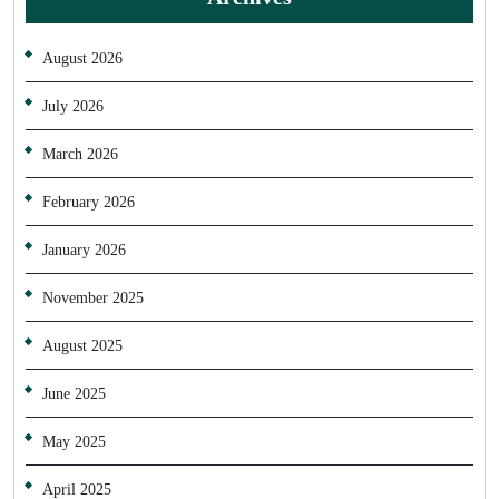
August 2026
July 2026
March 2026
February 2026
January 2026
November 2025
August 2025
June 2025
May 2025
April 2025