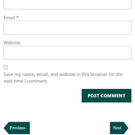
Email
*
Website
Save my name, email, and website in this browser for the
next time I comment.
Post
Previous
Next
Previous
Next
navigation
Post
Post