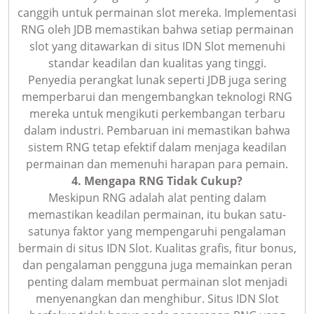
canggih untuk permainan slot mereka. Implementasi
RNG oleh JDB memastikan bahwa setiap permainan
slot yang ditawarkan di situs IDN Slot memenuhi
standar keadilan dan kualitas yang tinggi.
Penyedia perangkat lunak seperti JDB juga sering
memperbarui dan mengembangkan teknologi RNG
mereka untuk mengikuti perkembangan terbaru
dalam industri. Pembaruan ini memastikan bahwa
sistem RNG tetap efektif dalam menjaga keadilan
permainan dan memenuhi harapan para pemain.
4. Mengapa RNG Tidak Cukup?
Meskipun RNG adalah alat penting dalam
memastikan keadilan permainan, itu bukan satu-
satunya faktor yang mempengaruhi pengalaman
bermain di situs IDN Slot. Kualitas grafis, fitur bonus,
dan pengalaman pengguna juga memainkan peran
penting dalam membuat permainan slot menjadi
menyenangkan dan menghibur. Situs IDN Slot