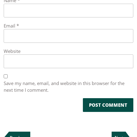
Name
*
Email
*
Website
Save my name, email, and website in this browser for the
next time I comment.
Post