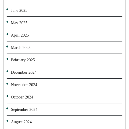
June 2025
May 2025
April 2025
March 2025
February 2025
December 2024
November 2024
October 2024
September 2024
August 2024