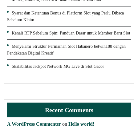
Syarat dan Ketentuan Bonus di Platform Slot yang Perlu Dibaca
Sebelum Klaim
Kenali RTP Sebelum Spin: Panduan Dasar untuk Member Baru Slot
Menyelami Struktur Permainan Slot Habanero betwin188 dengan
Pendekatan Digital Kreatif
Skalabilitas Jackpot Network MG Live di Slot Gacor
Recent Comments
A WordPress Commenter
on
Hello world!