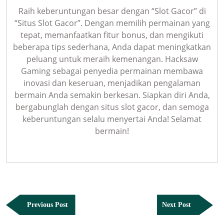
Raih keberuntungan besar dengan “Slot Gacor” di
“Situs Slot Gacor”. Dengan memilih permainan yang
tepat, memanfaatkan fitur bonus, dan mengikuti
beberapa tips sederhana, Anda dapat meningkatkan
peluang untuk meraih kemenangan. Hacksaw
Gaming sebagai penyedia permainan membawa
inovasi dan keseruan, menjadikan pengalaman
bermain Anda semakin berkesan. Siapkan diri Anda,
bergabunglah dengan situs slot gacor, dan semoga
keberuntungan selalu menyertai Anda! Selamat
bermain!
Post
Previous
Next
Previous Post
Next Post
navigation
Post
Post