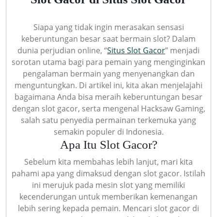
Siapa yang tidak ingin merasakan sensasi
keberuntungan besar saat bermain slot? Dalam
dunia perjudian online, “
Situs Slot Gacor
” menjadi
sorotan utama bagi para pemain yang menginginkan
pengalaman bermain yang menyenangkan dan
menguntungkan. Di artikel ini, kita akan menjelajahi
bagaimana Anda bisa meraih keberuntungan besar
dengan slot gacor, serta mengenal Hacksaw Gaming,
salah satu penyedia permainan terkemuka yang
semakin populer di Indonesia.
Apa Itu Slot Gacor?
Sebelum kita membahas lebih lanjut, mari kita
pahami apa yang dimaksud dengan slot gacor. Istilah
ini merujuk pada mesin slot yang memiliki
kecenderungan untuk memberikan kemenangan
lebih sering kepada pemain. Mencari slot gacor di