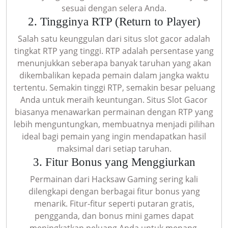
sesuai dengan selera Anda.
2. Tingginya RTP (Return to Player)
Salah satu keunggulan dari situs slot gacor adalah
tingkat RTP yang tinggi. RTP adalah persentase yang
menunjukkan seberapa banyak taruhan yang akan
dikembalikan kepada pemain dalam jangka waktu
tertentu. Semakin tinggi RTP, semakin besar peluang
Anda untuk meraih keuntungan. Situs Slot Gacor
biasanya menawarkan permainan dengan RTP yang
lebih menguntungkan, membuatnya menjadi pilihan
ideal bagi pemain yang ingin mendapatkan hasil
maksimal dari setiap taruhan.
3. Fitur Bonus yang Menggiurkan
Permainan dari Hacksaw Gaming sering kali
dilengkapi dengan berbagai fitur bonus yang
menarik. Fitur-fitur seperti putaran gratis,
pengganda, dan bonus mini games dapat