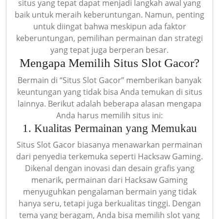
situs yang tepat dapat menjadi langkah awal yang
baik untuk meraih keberuntungan. Namun, penting
untuk diingat bahwa meskipun ada faktor
keberuntungan, pemilihan permainan dan strategi
yang tepat juga berperan besar.
Mengapa Memilih Situs Slot Gacor?
Bermain di “Situs Slot Gacor” memberikan banyak
keuntungan yang tidak bisa Anda temukan di situs
lainnya. Berikut adalah beberapa alasan mengapa
Anda harus memilih situs ini:
1. Kualitas Permainan yang Memukau
Situs Slot Gacor biasanya menawarkan permainan
dari penyedia terkemuka seperti Hacksaw Gaming.
Dikenal dengan inovasi dan desain grafis yang
menarik, permainan dari Hacksaw Gaming
menyuguhkan pengalaman bermain yang tidak
hanya seru, tetapi juga berkualitas tinggi. Dengan
tema yang beragam, Anda bisa memilih slot yang