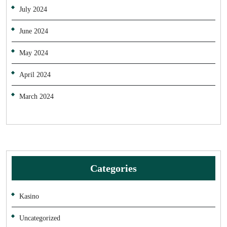
July 2024
June 2024
May 2024
April 2024
March 2024
Categories
Kasino
Uncategorized