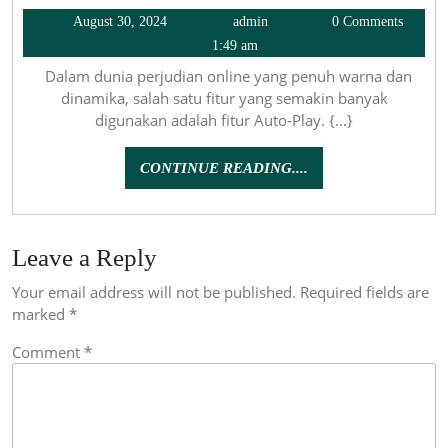
August
admin
August 30, 2024
admin
0 Comments
30,
1:49 am
2024
Dalam dunia perjudian online yang penuh warna dan
dinamika, salah satu fitur yang semakin banyak
digunakan adalah fitur Auto-Play. {...}
CONTINUE
CONTINUE READING....
READING....
Leave a Reply
Your email address will not be published.
Required fields are
marked
*
Comment
*