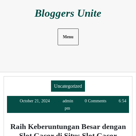
Skip
Bloggers Unite
to
content
Menu
Uncategorized
Category
October
admin
October 21, 2024
admin
0 Comments
6:54
21,
pm
2024
Raih Keberuntungan Besar dengan
Slot Gacor di Situs Slot Gacor