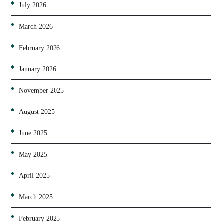
July 2026
March 2026
February 2026
January 2026
November 2025
August 2025
June 2025
May 2025
April 2025
March 2025
February 2025