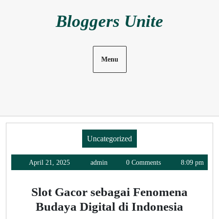
Skip
Bloggers Unite
to
content
Menu
Uncategorized
Category
April
admin
April 21, 2025
admin
0 Comments
8:09 pm
21,
2025
Slot Gacor sebagai Fenomena
Budaya Digital di Indonesia