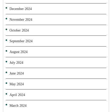
December 2024
November 2024
October 2024
September 2024
August 2024
July 2024
June 2024
May 2024
April 2024
March 2024