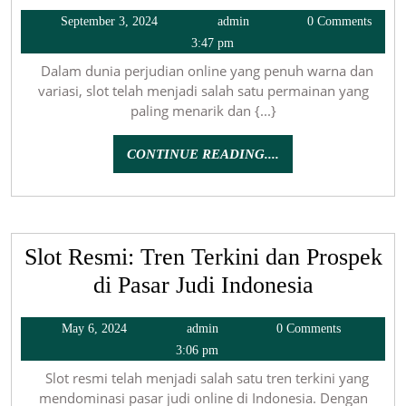
September
admin
September 3, 2024
admin
0 Comments
3,
3:47 pm
2024
Dalam dunia perjudian online yang penuh warna dan
variasi, slot telah menjadi salah satu permainan yang
paling menarik dan {...}
CONTINUE
CONTINUE READING....
READING....
Slot Resmi: Tren Terkini dan Prospek
di Pasar Judi Indonesia
May
admin
May 6, 2024
admin
0 Comments
6,
3:06 pm
2024
Slot resmi telah menjadi salah satu tren terkini yang
mendominasi pasar judi online di Indonesia. Dengan