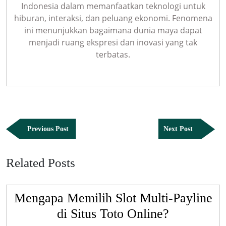
Indonesia dalam memanfaatkan teknologi untuk
hiburan, interaksi, dan peluang ekonomi.
Fenomena
ini menunjukkan bagaimana dunia maya dapat
menjadi ruang ekspresi dan inovasi yang tak
terbatas.
Post
Previous
Next
Previous Post
Next Post
navigation
Post
Post
Related Posts
Mengapa Memilih Slot Multi-Payline
di Situs Toto Online?