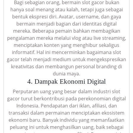
Bagi sebagian orang, bermain slot gacor bukan
hanya soal menang atau kalah, tetapi juga sebagai
bentuk ekspresi diri.
Avatar, username, dan gaya
bermain menjadi bagian dari identitas digital
mereka.
Beberapa pemain bahkan membagikan
pengalaman mereka melalui vlog atau live streaming,
menciptakan konten yang menghibur sekaligus
informatif.
Hal ini mencerminkan bagaimana slot
gacor telah menjadi medium untuk mengekspresikan
kreativitas dan membangun personal branding di
dunia maya.
4. Dampak Ekonomi Digital
Perputaran uang yang besar dalam industri slot
gacor turut berkontribusi pada perekonomian digital
Indonesia.
Pendapatan dari iklan, afiliasi, dan
transaksi dalam permainan menciptakan ekosistem
ekonomi baru.
Banyak individu yang memanfaatkan
peluang ini untuk menghasilkan uang, baik sebagai