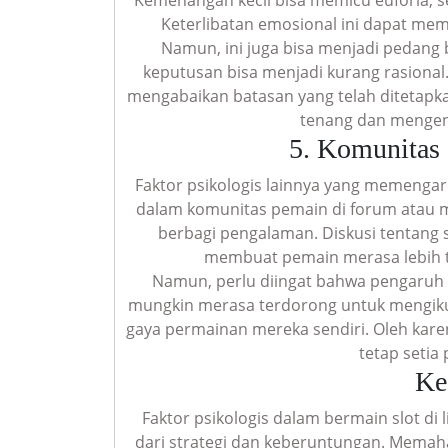
Kemenangan kecil bisa memicu euforia, 
Keterlibatan emosional ini dapat m
Namun, ini juga bisa menjadi pedang
keputusan bisa menjadi kurang rasiona
mengabaikan batasan yang telah ditetapka
tenang dan mengen
5. Komunitas 
Faktor psikologis lainnya yang memenga
dalam komunitas pemain di forum atau m
berbagi pengalaman. Diskusi tentang s
membuat pemain merasa lebih t
Namun, perlu diingat bahwa pengaruh 
mungkin merasa terdorong untuk mengikuti
gaya permainan mereka sendiri. Oleh karen
tetap setia 
Ke
Faktor psikologis dalam bermain slot di 
dari strategi dan keberuntungan. Memaham