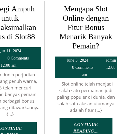
tegi Ampuh
Mengapa Slot
untuk
Online dengan
aksimalkan
Fitur Bonus
s di Slot88
Menarik Banyak
Pemain?
August
ust 11, 2024
11,
min
0 Comments
June
June 5, 2024
admin
2024
12:00 am
5,
admin
0 Comments
12:08
2024
dunia perjudian
am
yang penuh warna,
Slot online telah menjadi
8 telah mencuri
salah satu permainan judi
an banyak pemain
paling populer di dunia, dan
 berbagai bonus
salah satu alasan utamanya
ang ditawarkannya.
adalah fitur {...}
{...}
CONTINUE
CONTINUE
CONTINUE
READING....