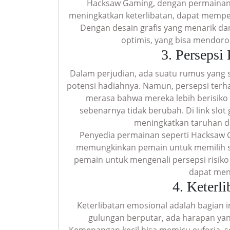
Hacksaw Gaming, dengan permainan 
meningkatkan keterlibatan, dapat memp
Dengan desain grafis yang menarik dan 
optimis, yang bisa mendoro
3. Persepsi
Dalam perjudian, ada suatu rumus yang se
potensi hadiahnya. Namun, persepsi terhad
merasa bahwa mereka lebih berisiko k
sebenarnya tidak berubah. Di link slot
meningkatkan taruhan d
Penyedia permainan seperti Hacksaw 
memungkinkan pemain untuk memilih s
pemain untuk mengenali persepsi risiko i
dapat men
4. Keterl
Keterlibatan emosional adalah bagian in
gulungan berputar, ada harapan ya