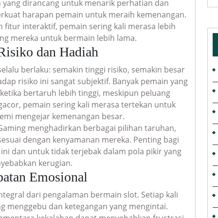
yang dirancang untuk menarik perhatian dan
erkuat harapan pemain untuk meraih kemenangan.
fitur interaktif, pemain sering kali merasa lebih
ng mereka untuk bermain lebih lama.
 Risiko dan Hadiah
lalu berlaku: semakin tinggi risiko, semakin besar
ap risiko ini sangat subjektif. Banyak pemain yang
etika bertaruh lebih tinggi, meskipun peluang
 gacor, pemain sering kali merasa tertekan untuk
emi mengejar kemenangan besar.
Gaming menghadirkan berbagai pilihan taruhan,
esuai dengan kenyamanan mereka. Penting bagi
ni dan untuk tidak terjebak dalam pola pikir yang
yebabkan kerugian.
ibatan Emosional
tegral dari pengalaman bermain slot. Setiap kali
ng menggebu dan ketegangan yang mengintai.