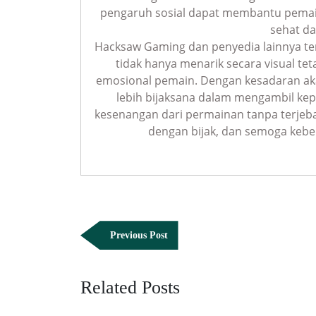
pengaruh sosial dapat membantu pemai
sehat d
Hacksaw Gaming dan penyedia lainnya te
tidak hanya menarik secara visual t
emosional pemain. Dengan kesadaran akan 
lebih bijaksana dalam mengambil kep
kesenangan dari permainan tanpa terjeb
dengan bijak, dan semoga keber
Post
Previous
Previous Post
navigation
Post
Related Posts