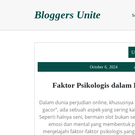
Skip
to
Bloggers Unite
S
content
U
Octobe
October 6, 2024
6,
2024
Faktor Psikologis dalam 
Dalam dunia perjudian online, khususnya di ranah game slot yang bisa ditemukan di “link slot
gacor”, ada sebuah aspek yang sering kal
Seperti halnya seni, bermain slot bukan s
emosi dan mental yang membentuk pen
menjelajahi faktor-faktor psikologis ya