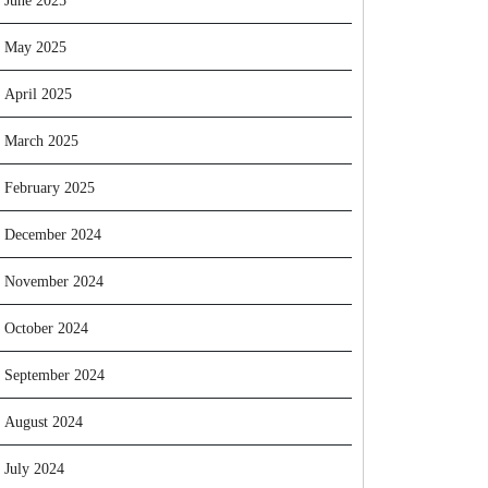
June 2025
May 2025
April 2025
March 2025
February 2025
December 2024
November 2024
October 2024
September 2024
August 2024
July 2024