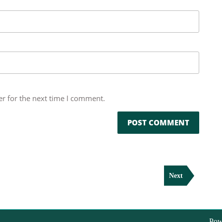
r for the next time I comment.
Next
Next
Post
Pow