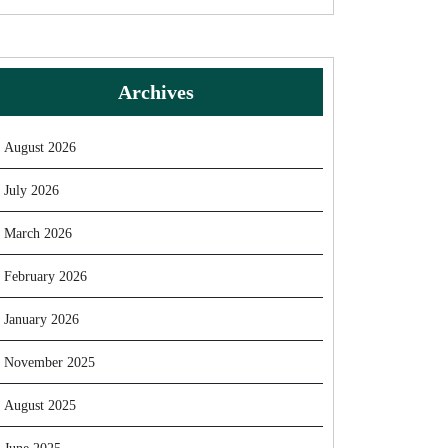
Archives
August 2026
July 2026
March 2026
February 2026
January 2026
November 2025
August 2025