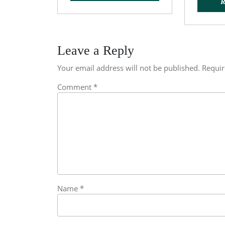
READING....
R
Leave a Reply
Your email address will not be published.
Requir
Comment
*
Name
*