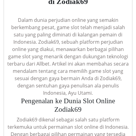
di Zodiak69
Dalam dunia perjudian online yang semakin
berkembang pesat, game slot telah menjadi salah
satu yang paling diminati di kalangan pemain di
Indonesia. Zodiak69, sebuah platform perjudian
online yang diakui, menawarkan berbagai pilihan
game slot yang menarik dengan dukungan teknologi
terbaru dari Allbet. Artikel ini akan membahas secara
mendalam tentang cara memilih game slot yang
sesuai dengan gaya bermain Anda di Zodiak69,
dengan sentuhan gaya penulisan ala penulis
Indonesia, Ayu Utami.
Pengenalan ke Dunia Slot Online
Zodiak69
Zodiak69 dikenal sebagai salah satu platform
terkemuka untuk permainan slot online di Indonesia.
Dengan berbagai pilihan permainan yang tersedia