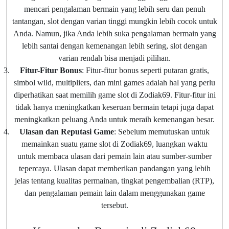
mencari pengalaman bermain yang lebih seru dan penuh
tantangan, slot dengan varian tinggi mungkin lebih cocok untuk
Anda. Namun, jika Anda lebih suka pengalaman bermain yang
lebih santai dengan kemenangan lebih sering, slot dengan
varian rendah bisa menjadi pilihan.
Fitur-Fitur Bonus
: Fitur-fitur bonus seperti putaran gratis,
simbol wild, multipliers, dan mini games adalah hal yang perlu
diperhatikan saat memilih game slot di Zodiak69. Fitur-fitur ini
tidak hanya meningkatkan keseruan bermain tetapi juga dapat
meningkatkan peluang Anda untuk meraih kemenangan besar.
Ulasan dan Reputasi Game
: Sebelum memutuskan untuk
memainkan suatu game slot di Zodiak69, luangkan waktu
untuk membaca ulasan dari pemain lain atau sumber-sumber
tepercaya. Ulasan dapat memberikan pandangan yang lebih
jelas tentang kualitas permainan, tingkat pengembalian (RTP),
dan pengalaman pemain lain dalam menggunakan game
tersebut.