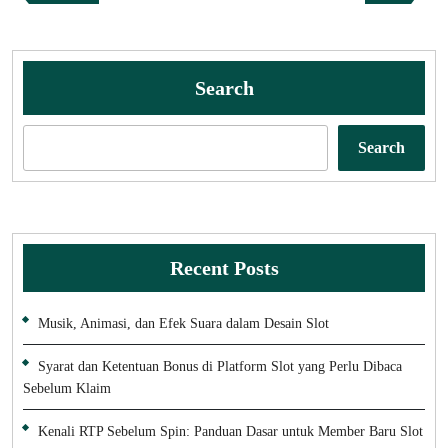
Post
Post
Search
Search
Recent Posts
Musik, Animasi, dan Efek Suara dalam Desain Slot
Syarat dan Ketentuan Bonus di Platform Slot yang Perlu Dibaca
Sebelum Klaim
Kenali RTP Sebelum Spin: Panduan Dasar untuk Member Baru Slot