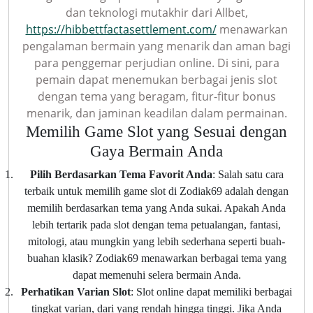
dan teknologi mutakhir dari Allbet,
https://hibbettfactasettlement.com/
menawarkan
pengalaman bermain yang menarik dan aman bagi
para penggemar perjudian online. Di sini, para
pemain dapat menemukan berbagai jenis slot
dengan tema yang beragam, fitur-fitur bonus
menarik, dan jaminan keadilan dalam permainan.
Memilih Game Slot yang Sesuai dengan
Gaya Bermain Anda
Pilih Berdasarkan Tema Favorit Anda
: Salah satu cara
terbaik untuk memilih game slot di Zodiak69 adalah dengan
memilih berdasarkan tema yang Anda sukai. Apakah Anda
lebih tertarik pada slot dengan tema petualangan, fantasi,
mitologi, atau mungkin yang lebih sederhana seperti buah-
buahan klasik? Zodiak69 menawarkan berbagai tema yang
dapat memenuhi selera bermain Anda.
Perhatikan Varian Slot
: Slot online dapat memiliki berbagai
tingkat varian, dari yang rendah hingga tinggi. Jika Anda