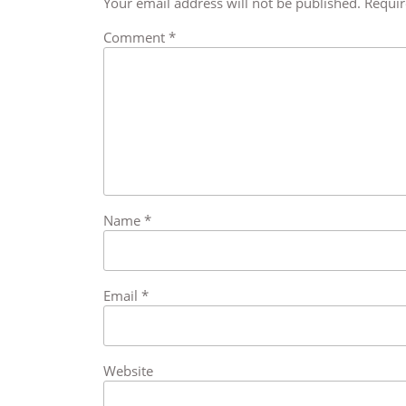
Your email address will not be published.
Requir
Comment
*
Name
*
Email
*
Website