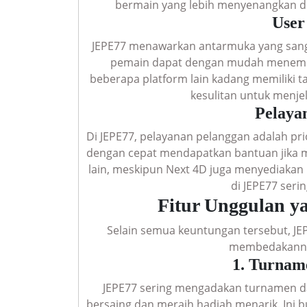
bermain yang lebih menyenangkan di
User
JEPE77 menawarkan antarmuka yang sanga
pemain dapat dengan mudah menemuk
beberapa platform lain kadang memiliki 
kesulitan untuk menjel
Pelaya
Di JEPE77, pelayanan pelanggan adalah pr
dengan cepat mendapatkan bantuan jika me
lain, meskipun Next 4D juga menyediakan 
di JEPE77 seri
Fitur Unggulan y
Selain semua keuntungan tersebut, JEP
membedakannya
1. Turnam
JEPE77 sering mengadakan turnamen d
bersaing dan meraih hadiah menarik. In