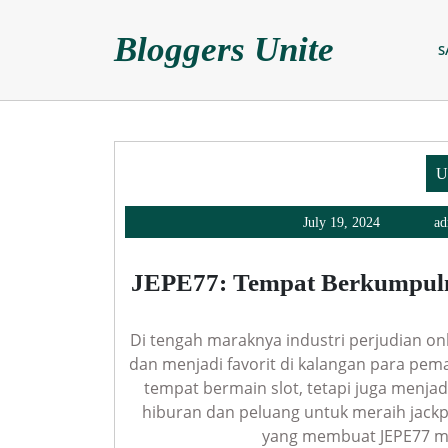
Skip
to
Bloggers Unite
S
content
U
July
July 19, 2024
ad
19,
2024
JEPE77: Tempat Berkumpulnya
Di tengah maraknya industri perjudian online di Indonesia, satu nama yang semakin mencuat
dan menjadi favorit di kalangan para pem
tempat bermain slot, tetapi juga menjad
hiburan dan peluang untuk meraih jackpo
yang membuat JEPE77 men