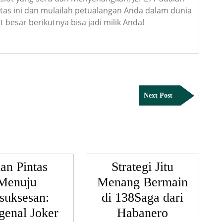
as ini dan mulailah petualangan Anda dalam dunia
ot besar berikutnya bisa jadi milik Anda!
Next
Next Post
Post
lan Pintas
Strategi Jitu
Menuju
Menang Bermain
suksesan:
di 138Saga dari
enal Joker
Habanero