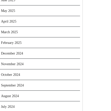
June 2025
May 2025
April 2025
March 2025
February 2025
December 2024
November 2024
October 2024
September 2024
August 2024
July 2024