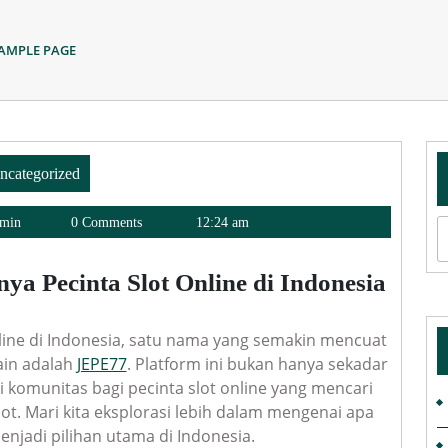
AMPLE PAGE
ncategorized
Category
admin
min
0 Comments
12:24 am
 Pecinta Slot Online di Indonesia
ain adalah
JEPE77
. Platform ini bukan hanya sekadar
i komunitas bagi pecinta slot online yang mencari
t. Mari kita eksplorasi lebih dalam mengenai apa
jadi pilihan utama di Indonesia.