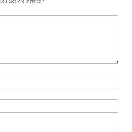
ed fields are marked
*