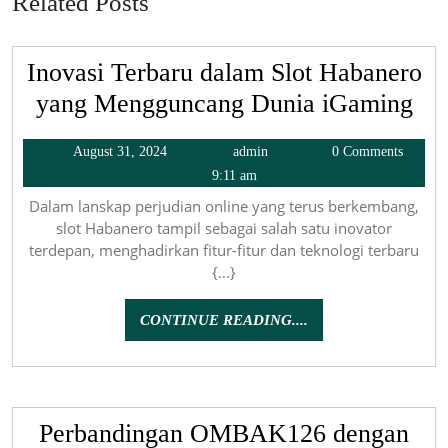
Related Posts
Inovasi Terbaru dalam Slot Habanero
yang Mengguncang Dunia iGaming
August
admin
August 31, 2024
admin
0 Comments
31,
9:11 am
2024
Dalam lanskap perjudian online yang terus berkembang,
slot Habanero tampil sebagai salah satu inovator
terdepan, menghadirkan fitur-fitur dan teknologi terbaru
{...}
CONTINUE
CONTINUE READING....
READING....
Perbandingan OMBAK126 dengan