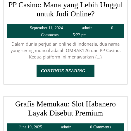
PP Casino: Mana yang Lebih Unggul
untuk Judi Online?
September
admin
September 11, 2024
admin
0
11,
Comments
5:22 pm
2024
Dalam dunia perjudian online di Indonesia, dua nama
yang sering muncul adalah OMBAK126 dan PP Casino.
Kedua platform ini menawarkan {...}
CONTINUE
CONTINUE READING....
READING....
Grafis Memukau: Slot Habanero
Layak Disebut Premium
June
admin
June 19, 2025
admin
0 Comments