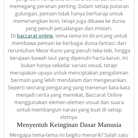
memegang peranan penting. Dalam setiap putaran
gulungan, pemain tidak hanya berharap untuk
memenangkan koin, tetapi juga dibawa ke dunia
yang penuh petualangan dan misteri.
Di
baccarat online
, tema-tema ini dirancang untuk
membawa pemain ke berbagai dunia fantasi: dari
reruntuhan Mesir Kuno yang penuh teka-teki, hingga
kerajaan bawah laut yang dipenuhi harta karun. Ini
bukan hanya sekadar variasi visual, tetapi
merupakan upaya untuk menciptakan pengalaman
bermain yang lebih mendalam dan mengesankan.
Seperti seorang pengarang yang menenun kata-kata
menjadi cerita yang memikat, Baccarat Online
menggunakan elemen-elemen visual dan suara
untuk membangun narasi yang kuat di setiap
slotnya.
Menyentuh Keinginan Dasar Manusia
Mengapa tema-tema ini begitu menarik? Salah satu