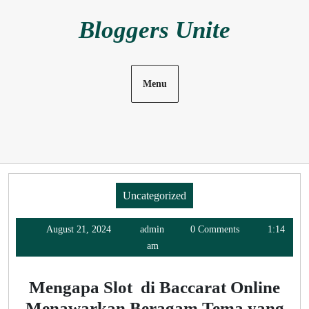
Skip
Bloggers Unite
to
content
Menu
Uncategorized
Category
August
admin
August 21, 2024
admin
0 Comments
1:14
21,
am
2024
Mengapa Slot di Baccarat Online
Menawarkan Beragam Tema yang