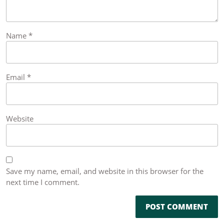
Name
*
Email
*
Website
Save my name, email, and website in this browser for the
next time I comment.