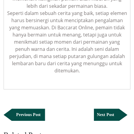
lebih dari sekadar permainan biasa.
Seperti dalam sebuah cerita yang baik, setiap elemen
harus bersinergi untuk menciptakan pengalaman
yang memuaskan. Di Baccarat Online, pemain tidak
hanya bermain untuk menang, tetapi juga untuk
menikmati setiap momen dari permainan yang
penuh warna dan cerita. Ini adalah seni dalam
perjudian, di mana setiap putaran gulungan adalah
lembaran baru dari cerita yang menunggu untuk
ditemukan.
Post
Previous
Next
Previous Post
Next Post
navigation
Post
Post