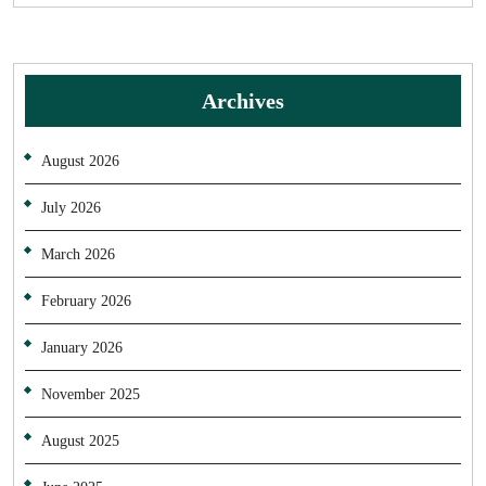
Archives
August 2026
July 2026
March 2026
February 2026
January 2026
November 2025
August 2025