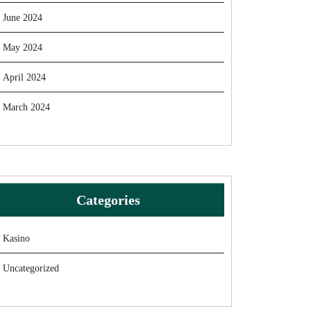
June 2024
May 2024
April 2024
March 2024
Categories
Kasino
Uncategorized