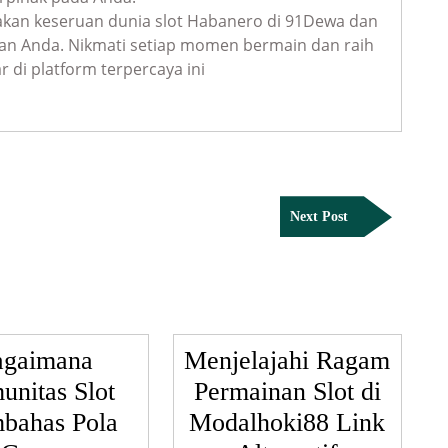
sakan keseruan dunia slot Habanero di 91Dewa dan
gan Anda. Nikmati setiap momen bermain dan raih
di platform terpercaya ini
Next
Next Post
Post
agaimana
Menjelajahi Ragam
nitas Slot
Permainan Slot di
bahas Pola
Modalhoki88 Link