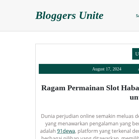
Skip
to
Bloggers Unite
S
content
U
August
August 17, 2024
17,
2024
Ragam Permainan Slot Haban
un
Dunia perjudian online semakin meluas 
yang menawarkan pengalaman yang berv
adalah
91dewa
, platform yang terkenal d
berbagai pilihan yang ditawarkan, memilih