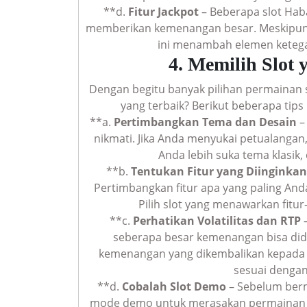
**d.
Fitur Jackpot
– Beberapa slot Hab
memberikan kemenangan besar. Meskipun 
ini menambah elemen keteg
4. Memilih Slot
Dengan begitu banyak pilihan permainan
yang terbaik? Berikut beberapa t
**a.
Pertimbangkan Tema dan Desain
–
nikmati. Jika Anda menyukai petualangan, 
Anda lebih suka tema klasik, 
**b.
Tentukan Fitur yang Diinginkan
Pertimbangkan fitur apa yang paling Anda s
Pilih slot yang menawarkan fitur
**c.
Perhatikan Volatilitas dan RTP
–
seberapa besar kemenangan bisa dida
kemenangan yang dikembalikan kepada pe
sesuai denga
**d.
Cobalah Slot Demo
– Sebelum berm
mode demo untuk merasakan permainan da