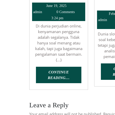
June
June 19, 2025
19,
admin
admin
0 Comments
Feb
2025
3:24 pm
ad
admin
Di dunia perjudian online,
kenyamanan pengguna
Dunia slo
adalah segalanya. Tidak
soal keb
hanya soal menang atau
tetapi ju
kalah, tapi juga bagaimana
analis
pengalaman saat bermain.
pemain
{...}
CONTINUE
R
CONTINUE
READING....
READING....
Leave a Reply
Your email address will not be published.
Requir