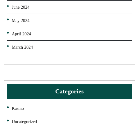
June 2024
May 2024
April 2024
March 2024
Categories
Kasino
Uncategorized