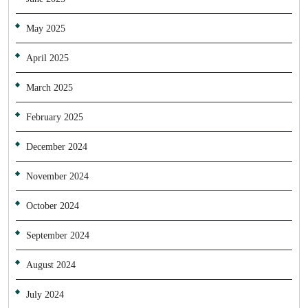
May 2025
April 2025
March 2025
February 2025
December 2024
November 2024
October 2024
September 2024
August 2024
July 2024