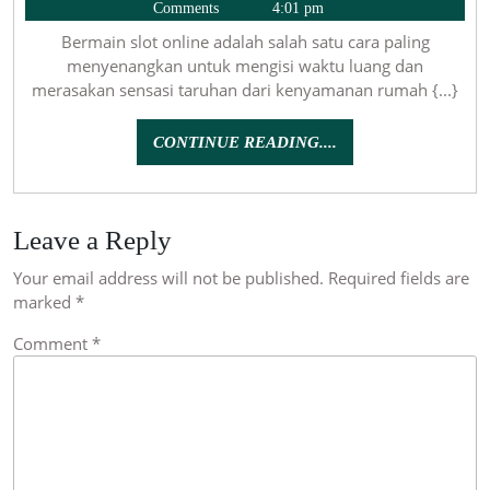
20,
Comments
4:01 pm
2024
Bermain slot online adalah salah satu cara paling
menyenangkan untuk mengisi waktu luang dan
merasakan sensasi taruhan dari kenyamanan rumah {...}
CONTINUE
CONTINUE READING....
READING....
Leave a Reply
Your email address will not be published.
Required fields are
marked
*
Comment
*