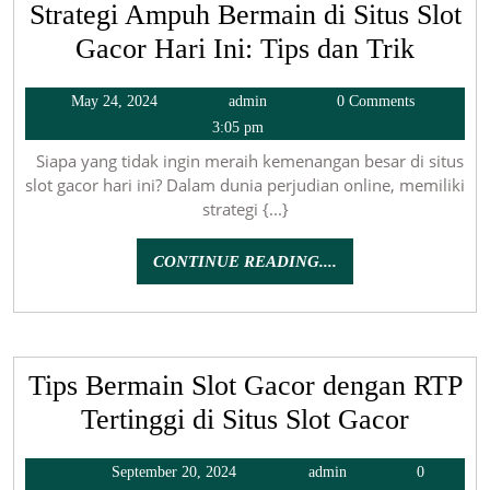
Strategi Ampuh Bermain di Situs Slot
Gacor Hari Ini: Tips dan Trik
May
admin
May 24, 2024
admin
0 Comments
24,
3:05 pm
2024
Siapa yang tidak ingin meraih kemenangan besar di situs
slot gacor hari ini? Dalam dunia perjudian online, memiliki
strategi {...}
CONTINUE
CONTINUE READING....
READING....
Tips Bermain Slot Gacor dengan RTP
Tertinggi di Situs Slot Gacor
September
admin
September 20, 2024
admin
0