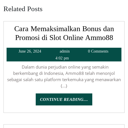
Related Posts
Cara Memaksimalkan Bonus dan
Promosi di Slot Online Ammo88
June
admin
June 26, 2024
admin
0 Comments
26,
4:02 pm
2024
Dalam dunia perjudian online yang semakin
berkembang di Indonesia, Ammo88 telah menonjol
sebagai salah satu platform terkemuka yang menawarkan
{...}
CONTINUE
CONTINUE READING....
READING....