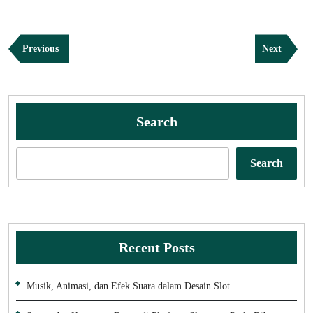
Post
Previous
Next
Previous
Next
navigation
Post
Post
Search
Search
Recent Posts
Musik, Animasi, dan Efek Suara dalam Desain Slot