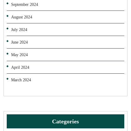
September 2024
August 2024
July 2024
June 2024
May 2024
April 2024
March 2024
Categories