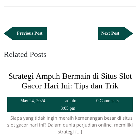
Post
Previous
Next
Previous Post
Next Post
navigation
Post
Post
Related Posts
Strategi Ampuh Bermain di Situs Slot
Gacor Hari Ini: Tips dan Trik
May
admin
May 24, 2024
admin
0 Comments
24,
3:05 pm
2024
Siapa yang tidak ingin meraih kemenangan besar di situs
slot gacor hari ini? Dalam dunia perjudian online, memiliki
strategi {...}