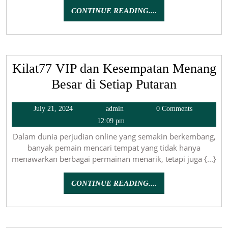
CONTINUE
CONTINUE READING....
READING....
Kilat77 VIP dan Kesempatan Menang
Besar di Setiap Putaran
July
admin
July 21, 2024
admin
0 Comments
21,
12:09 pm
2024
Dalam dunia perjudian online yang semakin berkembang,
banyak pemain mencari tempat yang tidak hanya
menawarkan berbagai permainan menarik, tetapi juga {...}
CONTINUE
CONTINUE READING....
READING....