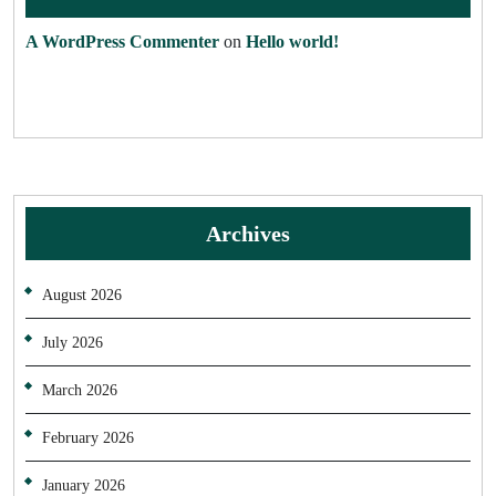
A WordPress Commenter
on
Hello world!
Archives
August 2026
July 2026
March 2026
February 2026
January 2026