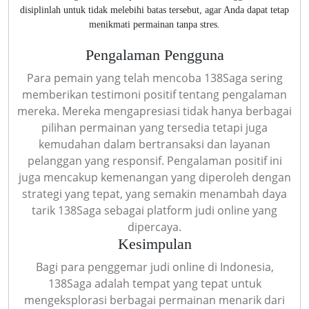
disiplinlah untuk tidak melebihi batas tersebut, agar Anda dapat tetap
menikmati permainan tanpa stres.
Pengalaman Pengguna
Para pemain yang telah mencoba 138Saga sering
memberikan testimoni positif tentang pengalaman
mereka. Mereka mengapresiasi tidak hanya berbagai
pilihan permainan yang tersedia tetapi juga
kemudahan dalam bertransaksi dan layanan
pelanggan yang responsif. Pengalaman positif ini
juga mencakup kemenangan yang diperoleh dengan
strategi yang tepat, yang semakin menambah daya
tarik 138Saga sebagai platform judi online yang
dipercaya.
Kesimpulan
Bagi para penggemar judi online di Indonesia,
138Saga adalah tempat yang tepat untuk
mengeksplorasi berbagai permainan menarik dari