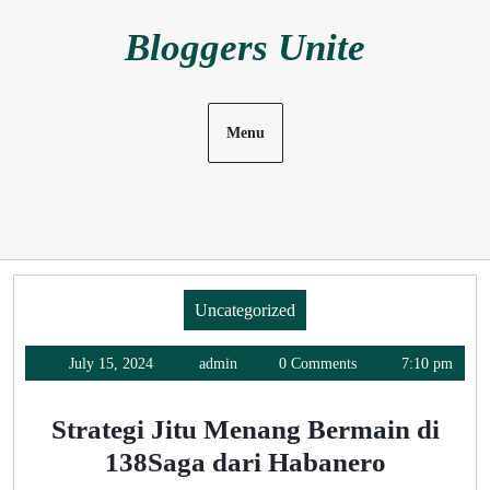
Skip
Bloggers Unite
to
content
Menu
Uncategorized
Category
July
admin
July 15, 2024
admin
0 Comments
7:10 pm
15,
2024
Strategi Jitu Menang Bermain di
138Saga dari Habanero