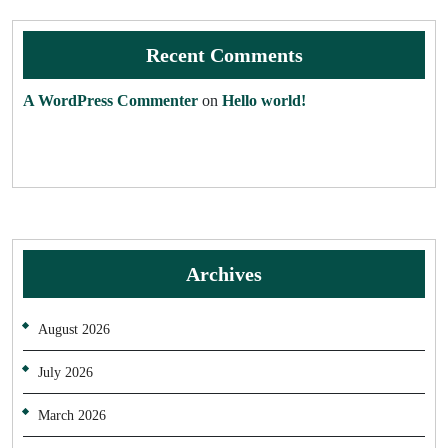
Recent Comments
A WordPress Commenter
on
Hello world!
Archives
August 2026
July 2026
March 2026