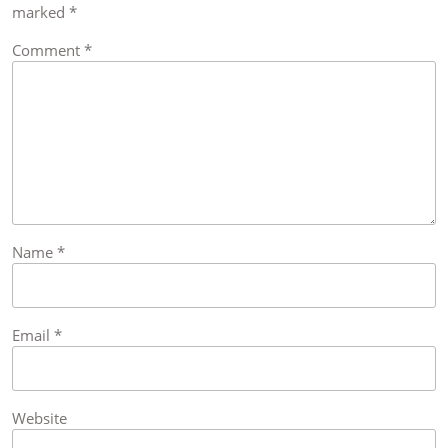
marked
*
Comment
*
Name
*
Email
*
Website