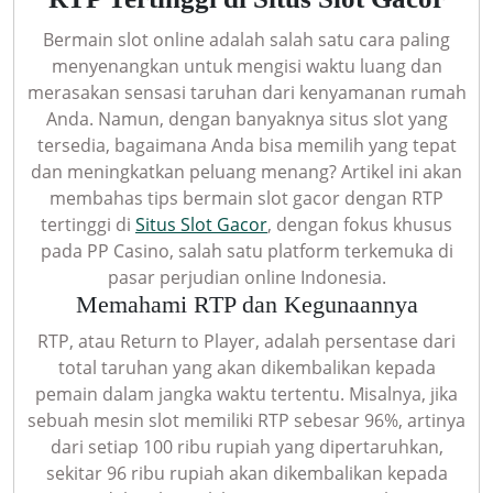
Bermain slot online adalah salah satu cara paling
menyenangkan untuk mengisi waktu luang dan
merasakan sensasi taruhan dari kenyamanan rumah
Anda. Namun, dengan banyaknya situs slot yang
tersedia, bagaimana Anda bisa memilih yang tepat
dan meningkatkan peluang menang? Artikel ini akan
membahas tips bermain slot gacor dengan RTP
tertinggi di
Situs Slot Gacor
, dengan fokus khusus
pada PP Casino, salah satu platform terkemuka di
pasar perjudian online Indonesia.
Memahami RTP dan Kegunaannya
RTP, atau Return to Player, adalah persentase dari
total taruhan yang akan dikembalikan kepada
pemain dalam jangka waktu tertentu. Misalnya, jika
sebuah mesin slot memiliki RTP sebesar 96%, artinya
dari setiap 100 ribu rupiah yang dipertaruhkan,
sekitar 96 ribu rupiah akan dikembalikan kepada