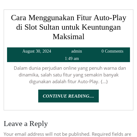
Cara Menggunakan Fitur Auto-Play
di Slot Sultan untuk Keuntungan
Maksimal
August
admin
August 30, 2024
admin
0 Comments
30,
1:49 am
2024
Dalam dunia perjudian online yang penuh warna dan
dinamika, salah satu fitur yang semakin banyak
digunakan adalah fitur Auto-Play. {...}
CONTINUE
CONTINUE READING....
READING....
Leave a Reply
Your email address will not be published.
Required fields are