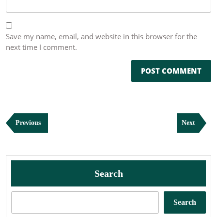
Save my name, email, and website in this browser for the
next time I comment.
Post
Previous
Next
Previous
Next
navigation
Post
Post
Search
Search