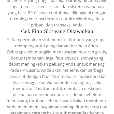
Selain RTP yang tinggi, pastikan situs yang Anda pilih
juga memiliki lisensi resmi dan sistem keamanan
yang baik. PP Casino, contohnya, dilengkapi dengan
teknologi enkripsi terbaru untuk melindungi data
pribadi dan transaksi Anda.
Cek Fitur Slot yang Ditawarkan
Setiap permainan slot memiliki fitur unik yang dapat
mempengaruhi pengalaman bermain Anda.
Beberapa slot mungkin menawarkan putaran gratis,
bonus tambahan, atau fitur khusus lainnya yang
dapat meningkatkan peluang Anda untuk menang.
Pada PP Casino, Anda akan menemukan berbagai
jenis slot dengan fitur-fitur menarik, mulai dari slot
klasik hingga slot video modern dengan grafis
memukau. Pastikan untuk membaca deskripsi
permainan dan mencoba versi demo sebelum
memasang taruhan sebenarnya. Ini akan membantu
Anda memahami bagaimana setiap fitur bekerja dan
bagaimana cara terbaik untuk memanfaatkannya.