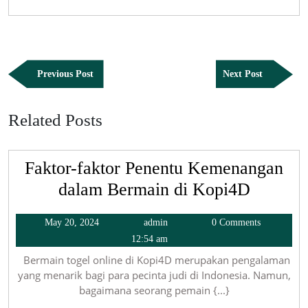
Post
Previous
Next
Previous Post
Next Post
navigation
Post
Post
Related Posts
Faktor-faktor Penentu Kemenangan
dalam Bermain di Kopi4D
May
admin
May 20, 2024
admin
0 Comments
20,
12:54 am
2024
Bermain togel online di Kopi4D merupakan pengalaman
yang menarik bagi para pecinta judi di Indonesia. Namun,
bagaimana seorang pemain {...}