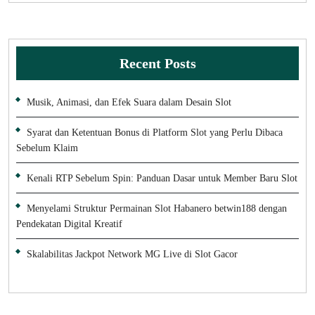
Recent Posts
Musik, Animasi, dan Efek Suara dalam Desain Slot
Syarat dan Ketentuan Bonus di Platform Slot yang Perlu Dibaca
Sebelum Klaim
Kenali RTP Sebelum Spin: Panduan Dasar untuk Member Baru Slot
Menyelami Struktur Permainan Slot Habanero betwin188 dengan
Pendekatan Digital Kreatif
Skalabilitas Jackpot Network MG Live di Slot Gacor