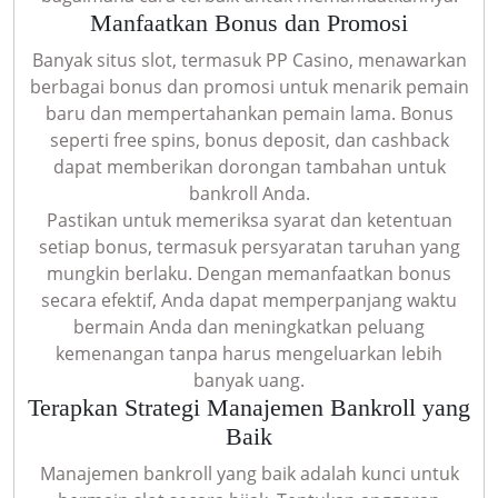
Manfaatkan Bonus dan Promosi
Banyak situs slot, termasuk PP Casino, menawarkan
berbagai bonus dan promosi untuk menarik pemain
baru dan mempertahankan pemain lama. Bonus
seperti free spins, bonus deposit, dan cashback
dapat memberikan dorongan tambahan untuk
bankroll Anda.
Pastikan untuk memeriksa syarat dan ketentuan
setiap bonus, termasuk persyaratan taruhan yang
mungkin berlaku. Dengan memanfaatkan bonus
secara efektif, Anda dapat memperpanjang waktu
bermain Anda dan meningkatkan peluang
kemenangan tanpa harus mengeluarkan lebih
banyak uang.
Terapkan Strategi Manajemen Bankroll yang
Baik
Manajemen bankroll yang baik adalah kunci untuk