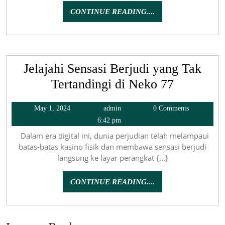
CONTINUE
CONTINUE READING....
READING....
Jelajahi Sensasi Berjudi yang Tak
Tertandingi di Neko 77
May
admin
May 1, 2024
admin
0 Comments
1,
6:42 pm
2024
Dalam era digital ini, dunia perjudian telah melampaui
batas-batas kasino fisik dan membawa sensasi berjudi
langsung ke layar perangkat {...}
CONTINUE
CONTINUE READING....
READING....