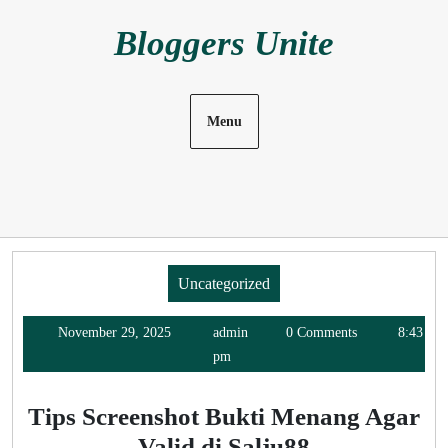
Skip
Bloggers Unite
to
content
Menu
Uncategorized
Category
November
admin
November 29, 2025
admin
0 Comments
8:43
29,
pm
2025
Tips Screenshot Bukti Menang Agar
Valid di Salju88