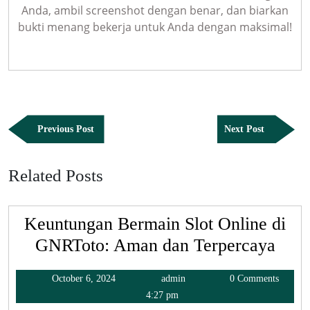
Anda, ambil screenshot dengan benar, dan biarkan
bukti menang bekerja untuk Anda dengan maksimal!
Post
Previous
Next
Previous Post
Next Post
navigation
Post
Post
Related Posts
Keuntungan Bermain Slot Online di
GNRToto: Aman dan Terpercaya
October
admin
October 6, 2024
admin
0 Comments
6,
4:27 pm
2024