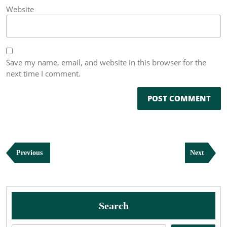
Website
Save my name, email, and website in this browser for the
next time I comment.
Post
Previous
Next
Previous
Next
navigation
Post
Post
Search