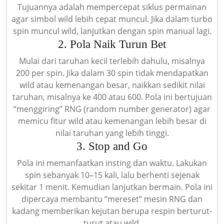
Tujuannya adalah mempercepat siklus permainan
agar simbol wild lebih cepat muncul. Jika dalam turbo
spin muncul wild, lanjutkan dengan spin manual lagi.
2. Pola Naik Turun Bet
Mulai dari taruhan kecil terlebih dahulu, misalnya
200 per spin. Jika dalam 30 spin tidak mendapatkan
wild atau kemenangan besar, naikkan sedikit nilai
taruhan, misalnya ke 400 atau 600. Pola ini bertujuan
“menggiring” RNG (random number generator) agar
memicu fitur wild atau kemenangan lebih besar di
nilai taruhan yang lebih tinggi.
3. Stop and Go
Pola ini memanfaatkan insting dan waktu. Lakukan
spin sebanyak 10–15 kali, lalu berhenti sejenak
sekitar 1 menit. Kemudian lanjutkan bermain. Pola ini
dipercaya membantu “mereset” mesin RNG dan
kadang memberikan kejutan berupa respin berturut-
turut atau wild.