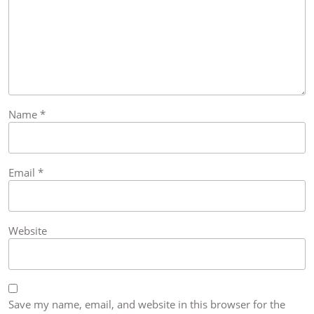
Name
*
Email
*
Website
Save my name, email, and website in this browser for the