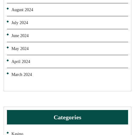
August 2024
July 2024
June 2024
May 2024
April 2024
March 2024
Categories
Kasino