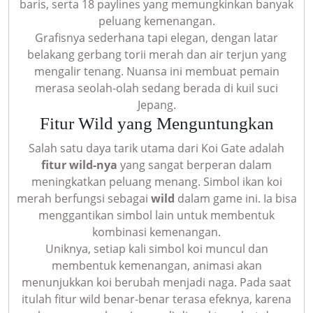
baris, serta 18 paylines yang memungkinkan banyak
peluang kemenangan.
Grafisnya sederhana tapi elegan, dengan latar
belakang gerbang torii merah dan air terjun yang
mengalir tenang. Nuansa ini membuat pemain
merasa seolah-olah sedang berada di kuil suci
Jepang.
Fitur Wild yang Menguntungkan
Salah satu daya tarik utama dari Koi Gate adalah
fitur wild-nya
yang sangat berperan dalam
meningkatkan peluang menang. Simbol ikan koi
merah berfungsi sebagai
wild
dalam game ini. Ia bisa
menggantikan simbol lain untuk membentuk
kombinasi kemenangan.
Uniknya, setiap kali simbol koi muncul dan
membentuk kemenangan, animasi akan
menunjukkan koi berubah menjadi naga. Pada saat
itulah fitur wild benar-benar terasa efeknya, karena