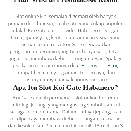
Slot online kini semakin digemari oleh banyak
pemain di Indonesia, salah satu yang cukup populer
adalah Koi Gate dari provider Habanero. Dengan
tema Jepang yang kental dan tampilan visual yang
memanjakan mata, Koi Gate menawarkan
pengalaman bermain yang tidak hanya seru, tetapi
juga bisa membawa keberuntungan besar. Apalagi
jika kamu memainkannya di
presidenslot resmi
,
tempat bermain yang aman, terpercaya, dan
pastinya punya banyak bonus menarik.
Apa Itu Slot Koi Gate Habanero?
Koi Gate adalah permainan slot online bertema
mitologi Jepang, yang mengusung simbol ikan koi
sebagai elemen utama. Dalam budaya Jepang, ikan
koi dipercaya membawa keberuntungan, kekuatan,
dan kesuksesan. Permainan ini memiliki 5 reel dan 3