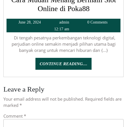
Online di Poka88
June
admin
June 28, 2024
admin
0 Comments
28,
12:17 am
2024
Di tengah pesatnya perkembangan teknologi digital,
perjudian online semakin menjadi pilihan utama bagi
banyak orang untuk mencari hiburan dan {...}
CONTINUE
CONTINUE READING....
READING....
Leave a Reply
Your email address will not be published.
Required fields are
marked
*
Comment
*